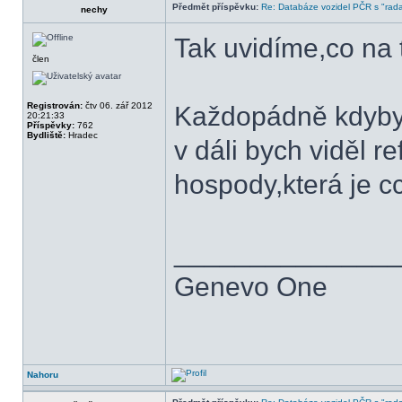
Předmět příspěvku:
Re: Databáze vozidel PČR s "rada
nechy
Tak uvidíme,co na t
člen
Registrován:
čtv 06. zář 2012
Každopádně kdybych
20:21:33
Příspěvky:
762
Bydliště:
Hradec
v dáli bych viděl r
hospody,která je c
______________
Genevo One
Nahoru