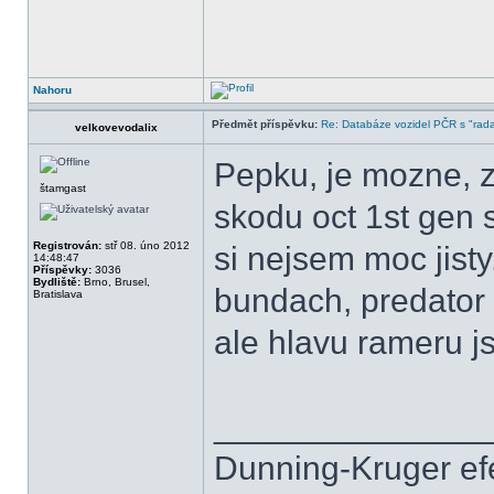
Nahoru
Předmět příspěvku:
Re: Databáze vozidel PČR s "rada
velkovevodalix
Pepku, je mozne, z
štamgast
skodu oct 1st gen 
Registrován:
stř 08. úno 2012
si nejsem moc jisty.
14:48:47
Příspěvky:
3036
Bydliště:
Brno, Brusel,
bundach, predator 
Bratislava
ale hlavu rameru j
______________
Dunning-Kruger efek