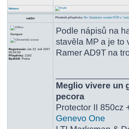
Nahoru
Předmět příspěvku:
Re: Databáze vozidel PČR s "rada
rob3rt
Podle nápisů na ha
štamgast
stavěla MP a je to 
Registrován:
úte 22. kvě 2007
Ramer AD9T na tro
00:00:00
Příspěvky:
2182
Bydliště:
Praha
______________
Meglio vivere un 
pecora
Protector II 850cz
Genevo One