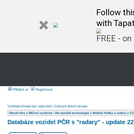
Follow th
with Tapat
FREE - on
Přihlásit se
Registrovat
Vyhledat témata bez odpovědí
|
Zobrazit aktivní témata
Obsah fóra
»
Měření rychlosti - Dle použité technologie
»
Mobilní hlídky a radary v CZ
Databáze vozidel PČR s "radary" - update 22