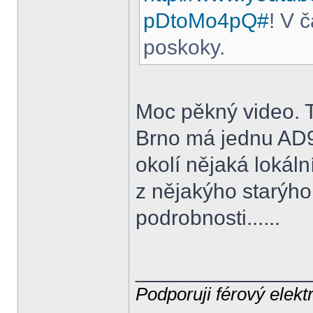
pDtoMo4pQ#
! V 
poskoky.
Moc pěkný video. 
Brno má jednu AD9T
okolí nějaká lokál
z nějakýho starýho 
podrobnosti......
______________
Podporuji férový elekt