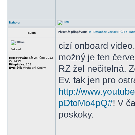
Nahoru
Předmět příspěvku:
Re: Databáze vozidel PČR s "rada
audis
cizí onboard video
čekatel
možný je ten červen
Registrován:
pát 24. úno 2012
22:14:21
Příspěvky:
103
RZ žel nečitelná. Z
Bydliště:
Východní Čechy
Ev. tak jen pro ostr
http://www.youtube
pDtoMo4pQ#
! V č
poskoky.