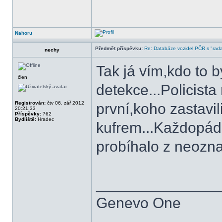
Nahoru
Předmět příspěvku:
Re: Databáze vozidel PČR s "rada
nechy
Tak já vím,kdo to 
člen
detekce...Policista 
Registrován:
čtv 06. zář 2012
první,koho zastavi
20:21:33
Příspěvky:
762
Bydliště:
Hradec
kufrem...Každopádn
probíhalo z neozn
______________
Genevo One