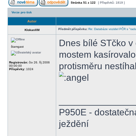
Stránka
51
z
122
[ Příspěvků: 1819 ]
Verze pro tisk
Autor
Předmět příspěvku:
Re: Databáze vozidel PČR s "rada
KlokanXM
Dnes bílé STčko v 
štamgast
mostem kasírovalo
Registrován:
čtv 26. říj 2006
protisměru nestíhal
00:00:00
Příspěvky:
1024
______________
P950E - dostatečn
ježdění