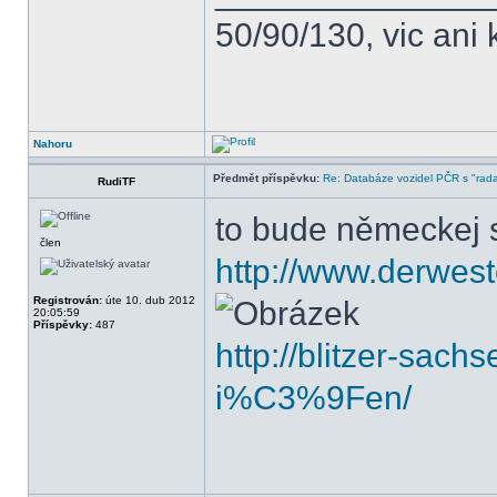
50/90/130, vic ani 
Nahoru
Předmět příspěvku:
Re: Databáze vozidel PČR s "rada
RudiTF
to bude německej s
člen
http://www.derwest
Registrován:
úte 10. dub 2012
20:05:59
Příspěvky:
487
http://blitzer-sach
i%C3%9Fen/