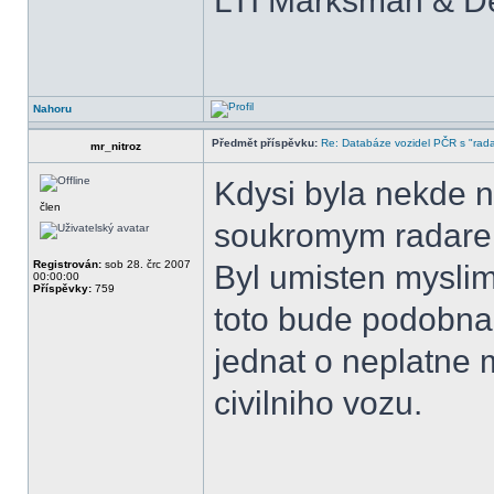
LTI Marksman & De
Nahoru
Předmět příspěvku:
Re: Databáze vozidel PČR s "rada
mr_nitroz
Kdysi byla nekde n
člen
soukromym radarem
Registrován:
sob 28. črc 2007
Byl umisten myslim
00:00:00
Příspěvky:
759
toto bude podobna
jednat o neplatne 
civilniho vozu.
______________