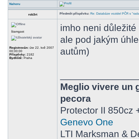
Nahoru
Předmět příspěvku:
Re: Databáze vozidel PČR s "rada
rob3rt
imho neni důležité
štamgast
ale pod jakým úhle
Registrován:
úte 22. kvě 2007
autům)
00:00:00
Příspěvky:
2182
Bydliště:
Praha
______________
Meglio vivere un 
pecora
Protector II 850cz
Genevo One
LTI Marksman & De