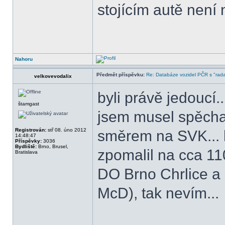
stojícím autě není
Nahoru
Předmět příspěvku:
Re: Databáze vozidel PČR s "rada
velkovevodalix
byli právě jedoucí..
štamgast
jsem musel spěchat
Registrován:
stř 08. úno 2012
směrem na SVK... k
14:48:47
Příspěvky:
3036
Bydliště:
Brno, Brusel,
zpomalil na cca 11
Bratislava
DO Brno Chrlice a 
McD), tak nevím...