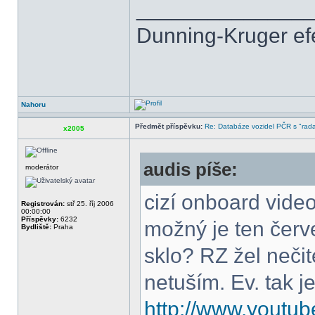
______________
Dunning-Kruger efek
Nahoru
Předmět příspěvku:
Re: Databáze vozidel PČR s "rada
x2005
audis píše:
moderátor
cizí onboard vide
Registrován:
stř 25. říj 2006
00:00:00
Příspěvky:
6232
možný je ten červe
Bydliště:
Praha
sklo? RZ žel nečit
netuším. Ev. tak je
http://www.youtub