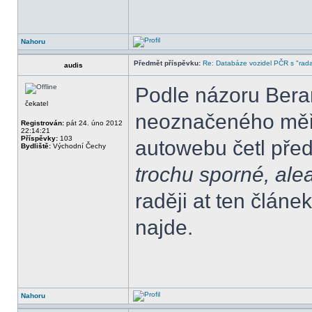
Nahoru
Předmět příspěvku:
Re: Databáze vozidel PČR s "rada
audis
Podle názoru Bera
čekatel
neoznačeného měři
Registrován:
pát 24. úno 2012
22:14:21
Příspěvky:
103
autowebu četl před 
Bydliště:
Východní Čechy
trochu sporné, alea
raději at ten člán
najde.
Nahoru