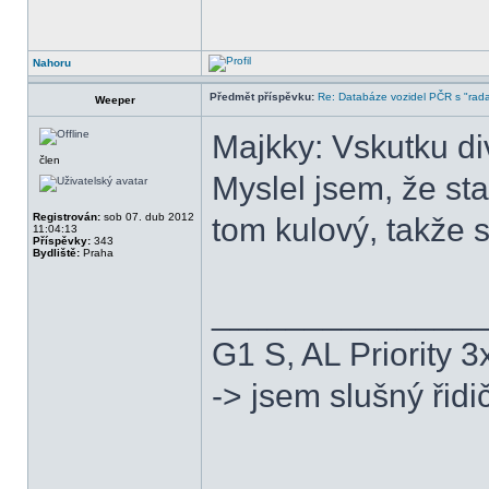
Nahoru
Předmět příspěvku:
Re: Databáze vozidel PČR s "rada
Weeper
Majkky: Vskutku di
člen
Myslel jsem, že st
Registrován:
sob 07. dub 2012
tom kulový, takže 
11:04:13
Příspěvky:
343
Bydliště:
Praha
______________
G1 S, AL Priority 3
-> jsem slušný řid