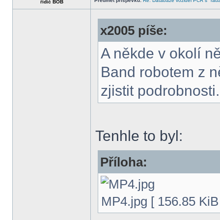
Předmět příspěvku:
Re: Databáze vozidel PČR s "rada
řidič BOB
x2005 píše:
A někde v okolí ně
Band robotem z ně
zjistit podrobnosti..
Tenhle to byl:
Příloha:
MP4.jpg [ 156.85 KiB 