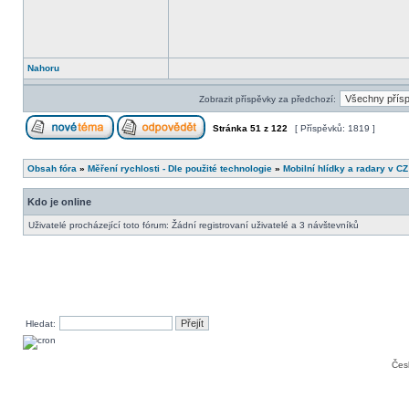
Nahoru
Zobrazit příspěvky za předchozí:
Stránka
51
z
122
[ Příspěvků: 1819 ]
Obsah fóra
»
Měření rychlosti - Dle použité technologie
»
Mobilní hlídky a radary v CZ
Kdo je online
Uživatelé procházející toto fórum: Žádní registrovaní uživatelé a 3 návštevníků
Hledat:
Čes