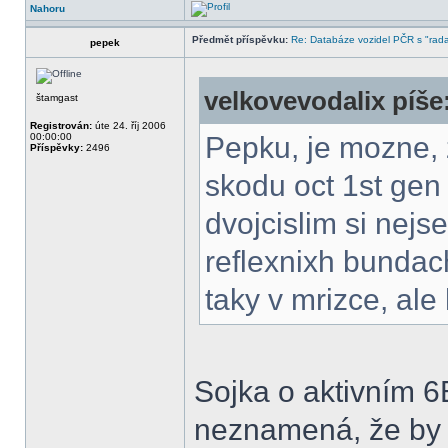
Nahoru
Předmět příspěvku:
Re: Databáze vozidel PČR s "rada
pepek
velkovevodalix píše
štamgast
Registrován:
úte 24. říj 2006
00:00:00
Pepku, je mozne, 
Příspěvky:
2496
skodu oct 1st ge
dvojcislim si nejse
reflexnixh bundac
taky v mrizce, ale
Sojka o aktivním 6
neznamená, že by 