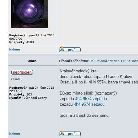
Registrován:
pon 12. kvě 2008
00:00:00
Příspěvky:
4503
Nahoru
audis
Předmět příspěvku:
Re: Databáze vozidel PČR s "rada
Královéhradecký kraj:
dnes úlovek. obec Lípa u Hradce Králové.
čekatel
Octavia II po fl, 4H4 9574, barva tmavě ze
Registrován:
pát 24. úno 2012
22:14:21
Důkaz místo slibů: (rozmazaný)
Příspěvky:
103
Bydliště:
Východní Čechy
zepredu
4h4 9574 zepředu
zezadu
4h4 9574 zezadu
prosím zanést do seznamu.
Nahoru