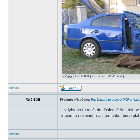
PV.jpg [ 120.6 KiB | Zobrazeno 4241 krát ]
Nahoru
řidič BOB
Předmět příspěvku:
Re: Databáze vozidel PČR s "rada
...kdyby po tom někdo důsledně šel, tak se 
Stejně to nezávidím ani tomuhle...bude pla
Nahoru