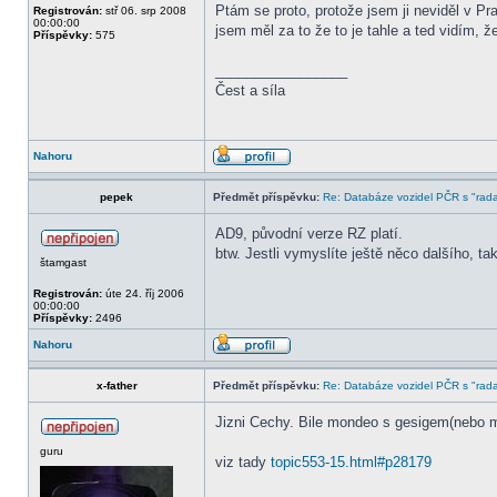
Ptám se proto, protože jsem ji neviděl v Pr
Registrován:
stř 06. srp 2008
00:00:00
jsem měl za to že to je tahle a ted vidím, ž
Příspěvky:
575
_________________
Čest a síla
Nahoru
pepek
Předmět příspěvku:
Re: Databáze vozidel PČR s "rada
AD9, původní verze RZ platí.
btw. Jestli vymyslíte ještě něco dalšího, ta
štamgast
Registrován:
úte 24. říj 2006
00:00:00
Příspěvky:
2496
Nahoru
x-father
Předmět příspěvku:
Re: Databáze vozidel PČR s "rada
Jizni Cechy. Bile mondeo s gesigem(nebo 
guru
viz tady
topic553-15.html#p28179