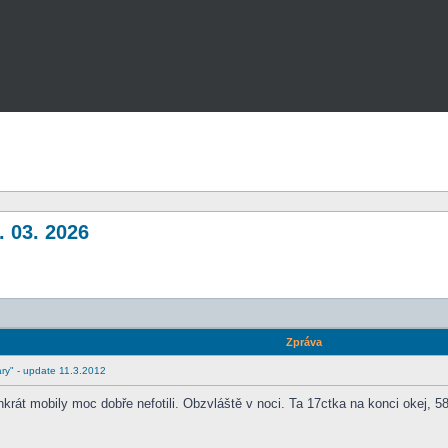
. 03. 2026
Zpráva
ry" - update 11.3.2012
át mobily moc dobře nefotili. Obzvláště v noci. Ta 17ctka na konci okej, 58 