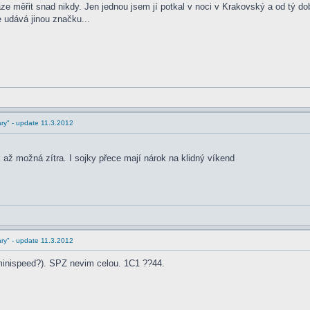
aze měřit snad nikdy. Jen jednou jsem jí potkal v noci v Krakovský a od tý dob
e udává jinou značku...
ry" - update 11.3.2012
k až možná zítra. I sojky přece mají nárok na klidný víkend
ry" - update 11.3.2012
minispeed?). SPZ nevim celou. 1C1 ??44.