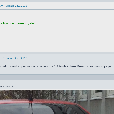
ry" - update 25.3.2012
iná lípa, než jsem myslel
ry" - update 25.3.2012
rá velmi často operuje na omezení na 100kmh kolem Brna...v seznamu již je.
o 4269 krát ]