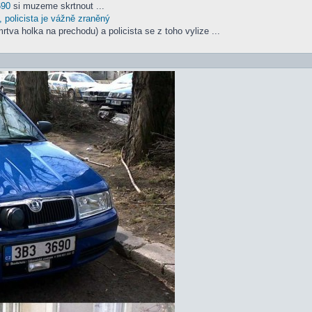
690
si muzeme skrtnout ...
 policista je vážně zraněný
tva holka na prechodu) a policista se z toho vylize ...