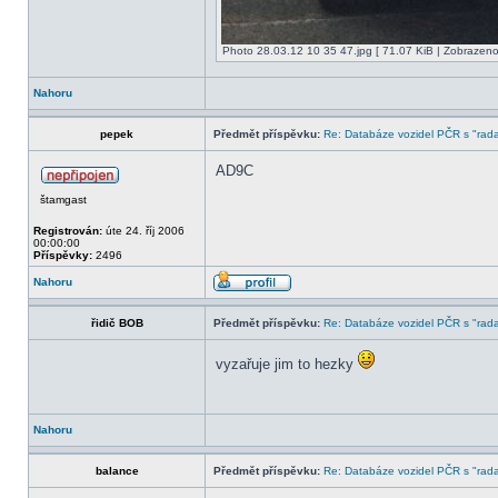
Photo 28.03.12 10 35 47.jpg [ 71.07 KiB | Zobrazeno
Nahoru
pepek
Předmět příspěvku:
Re: Databáze vozidel PČR s "rada
AD9C
štamgast
Registrován:
úte 24. říj 2006
00:00:00
Příspěvky:
2496
Nahoru
řidič BOB
Předmět příspěvku:
Re: Databáze vozidel PČR s "rada
vyzařuje jim to hezky
Nahoru
balance
Předmět příspěvku:
Re: Databáze vozidel PČR s "rada