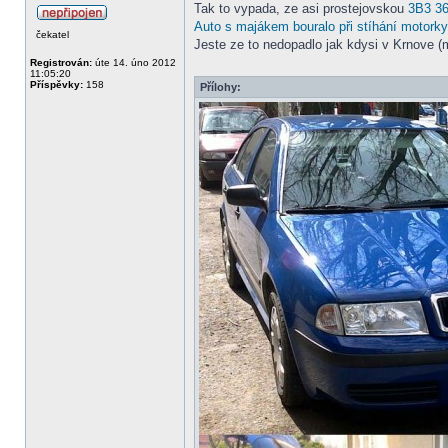
Tak to vypada, ze asi prostejovskou
3B3 3
Auto s majákem bouralo při stíhání motorky,
čekatel
Jeste ze to nedopadlo jak kdysi v Krnove (mr
Registrován:
úte 14. úno 2012
11:05:20
Příspěvky:
158
Přílohy: