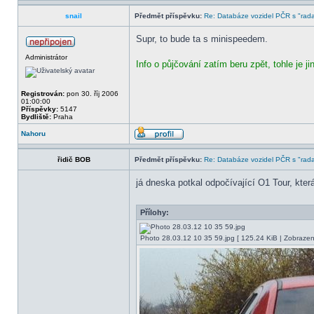
snail
Předmět příspěvku:
Re: Databáze vozidel PČR s "rada
Supr, to bude ta s minispeedem.
Administrátor
Info o půjčování zatím beru zpět, tohle je j
Registrován:
pon 30. říj 2006
01:00:00
Příspěvky:
5147
Bydliště:
Praha
Nahoru
řidič BOB
Předmět příspěvku:
Re: Databáze vozidel PČR s "rada
já dneska potkal odpočívající O1 Tour, kte
Přílohy:
Photo 28.03.12 10 35 59.jpg [ 125.24 KiB | Zobrazen