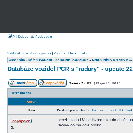
Přihlásit se
Registrovat
Vyhledat témata bez odpovědí
|
Zobrazit aktivní témata
Obsah fóra
»
Měření rychlosti - Dle použité technologie
»
Mobilní hlídky a radary v CZ
Databáze vozidel PČR s "radary" - update 22
Stránka
5
z
122
[ Příspěvků: 1819 ]
Verze pro tisk
Autor
Céda
Předmět příspěvku:
Re: Databáze vozidel PČR s "rada
pepek: za tu RZ nedávám ruku do ohně. Tenkr
takovy co ma dole bříško..
člen