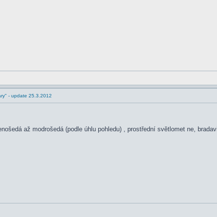
ry" - update 25.3.2012
lenošedá až modrošedá (podle úhlu pohledu) , prostřední světlomet ne, brada