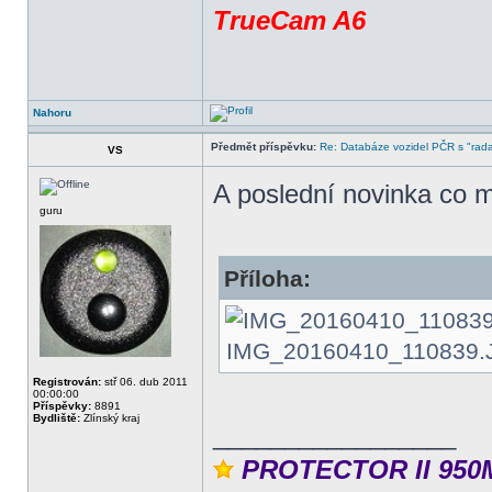
TrueCam A6
Nahoru
Předmět příspěvku:
Re: Databáze vozidel PČR s "rada
VS
A poslední novinka co 
guru
Příloha:
IMG_20160410_110839.JPG
Registrován:
stř 06. dub 2011
00:00:00
Příspěvky:
8891
Bydliště:
Zlínský kraj
_________________
PROTECTOR II 950