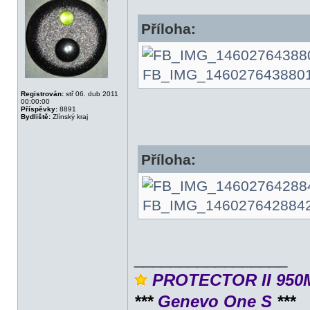
Příloha:
FB_IMG_1460276438801.jp
Registrován:
stř 06. dub 2011
00:00:00
Příspěvky:
8891
Bydliště:
Zlínský kraj
Příloha:
FB_IMG_1460276428842.jp
_________________
PROTECTOR II 950
***
Genevo One S
***