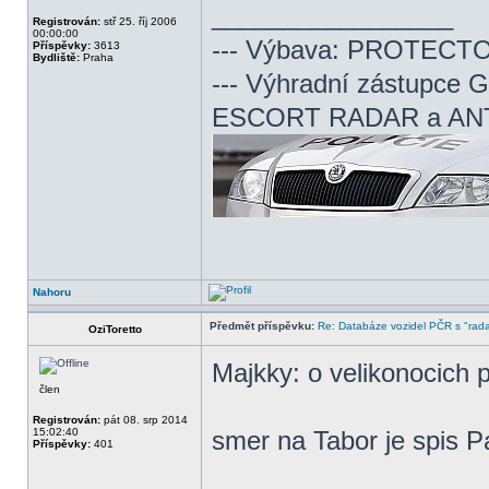
_________________
Registrován:
stř 25. říj 2006
00:00:00
--- Výbava: PROTECTOR
Příspěvky:
3613
Bydliště:
Praha
--- Výhradní zástup
ESCORT RADAR a ANTi
Nahoru
Předmět příspěvku:
Re: Databáze vozidel PČR s "rada
OziToretto
Majkky: o velikonocich
člen
Registrován:
pát 08. srp 2014
15:02:40
smer na Tabor je spis P
Příspěvky:
401