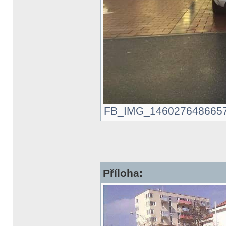
FB_IMG_1460276486657.jp
Příloha: