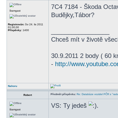
7C4 7184 - Škoda Octavi
štamgast
Budějky,Tábor?
Registrován:
čtv 24. lis 2011
01:00:00
_________________
Příspěvky:
1400
Chceš mít v životě všec
30.9.2011 2 body ( 60 k
-
http://www.youtube.c
Nahoru
Předmět příspěvku:
Re: Databáze vozidel PČR s "rada
Robert
VS: Ty jedeš
.
štamgast