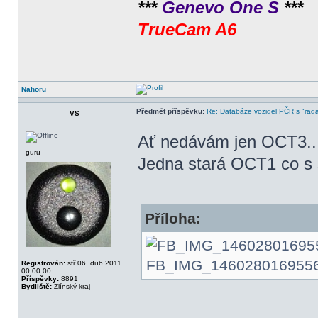
***
Genevo One S
***
TrueCam A6
Nahoru
Předmět příspěvku:
Re: Databáze vozidel PČR s "rada
VS
Ať nedávám jen OCT3..
guru
Jedna stará OCT1 co s
Příloha:
FB_IMG_1460280169556.jp
Registrován:
stř 06. dub 2011
00:00:00
Příspěvky:
8891
Bydliště:
Zlínský kraj