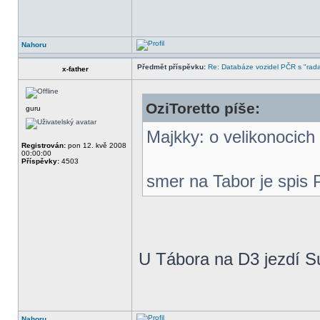
Nahoru
Předmět příspěvku:
Re: Databáze vozidel PČR s "rada
x-father
OziToretto píše:
guru
Majkky: o velikonocic
Registrován:
pon 12. kvě 2008
00:00:00
Příspěvky:
4503
smer na Tabor je spis 
U Tábora na D3 jezdí S
Nahoru