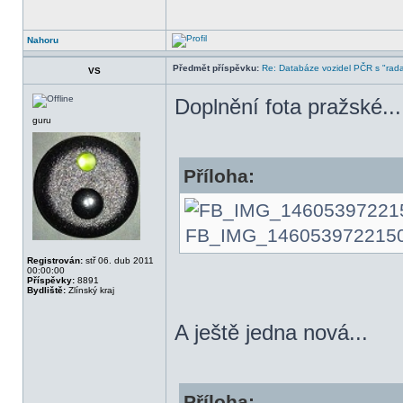
Nahoru
Předmět příspěvku:
Re: Databáze vozidel PČR s "rada
VS
Doplnění fota pražské...
guru
Příloha:
FB_IMG_1460539722150.jp
Registrován:
stř 06. dub 2011
00:00:00
Příspěvky:
8891
Bydliště:
Zlínský kraj
A ještě jedna nová...
Příloha: