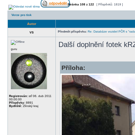
Stránka
108
z
122
[ Příspěvků: 1819 ]
Verze pro tisk
Autor
Předmět příspěvku:
Re: Databáze vozidel PČR s "rada
VS
Další doplnění fotek k
guru
Příloha:
Registrován:
stř 06. dub 2011
00:00:00
Příspěvky:
8891
Bydliště:
Zlínský kraj