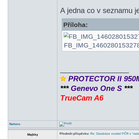
A jedna co v seznamu je
Příloha:
FB_IMG_1460280153278.jp
_________________
PROTECTOR II 950
***
Genevo One S
***
TrueCam A6
Nahoru
Předmět příspěvku:
Re: Databáze vozidel PČR s "rada
Majkky