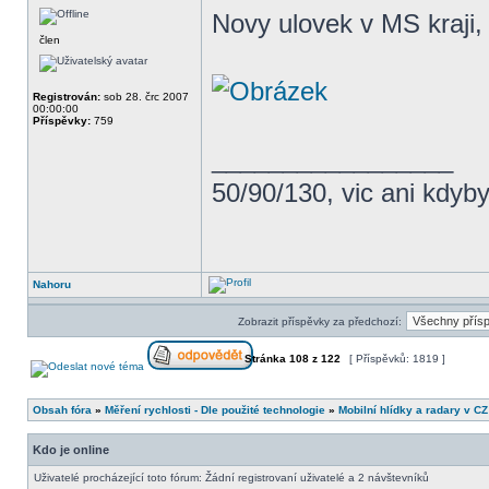
Novy ulovek v MS kraji,
člen
Registrován:
sob 28. črc 2007
00:00:00
Příspěvky:
759
_________________
50/90/130, vic ani kdyby
Nahoru
Zobrazit příspěvky za předchozí:
Stránka
108
z
122
[ Příspěvků: 1819 ]
Obsah fóra
»
Měření rychlosti - Dle použité technologie
»
Mobilní hlídky a radary v CZ
Kdo je online
Uživatelé procházející toto fórum: Žádní registrovaní uživatelé a 2 návštevníků