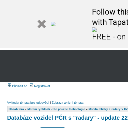
Follow th
with Tapat
FREE - on
Přihlásit se
Registrovat
Vyhledat témata bez odpovědí
|
Zobrazit aktivní témata
Obsah fóra
»
Měření rychlosti - Dle použité technologie
»
Mobilní hlídky a radary v CZ
Databáze vozidel PČR s "radary" - update 22