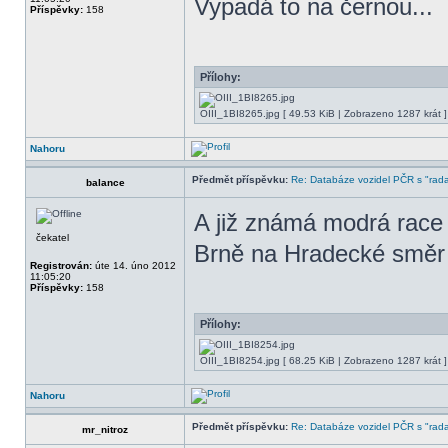
Vypadá to na černou...
Příspěvky:
158
Přílohy:
OIII_1BI8265.jpg [ 49.53 KiB | Zobrazeno 1287 krát ]
Nahoru
Předmět příspěvku:
Re: Databáze vozidel PČR s "rada
balance
A již známá modrá race 
čekatel
Brně na Hradecké směr
Registrován:
úte 14. úno 2012
11:05:20
Příspěvky:
158
Přílohy:
OIII_1BI8254.jpg [ 68.25 KiB | Zobrazeno 1287 krát ]
Nahoru
Předmět příspěvku:
Re: Databáze vozidel PČR s "rada
mr_nitroz