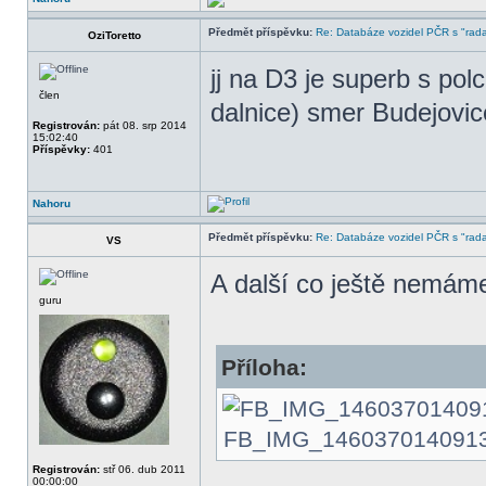
Předmět příspěvku:
Re: Databáze vozidel PČR s "rada
OziToretto
jj na D3 je superb s po
člen
dalnice) smer Budejovic
Registrován:
pát 08. srp 2014
15:02:40
Příspěvky:
401
Nahoru
Předmět příspěvku:
Re: Databáze vozidel PČR s "rada
VS
A další co ještě nemám
guru
Příloha:
FB_IMG_1460370140913.jp
Registrován:
stř 06. dub 2011
00:00:00