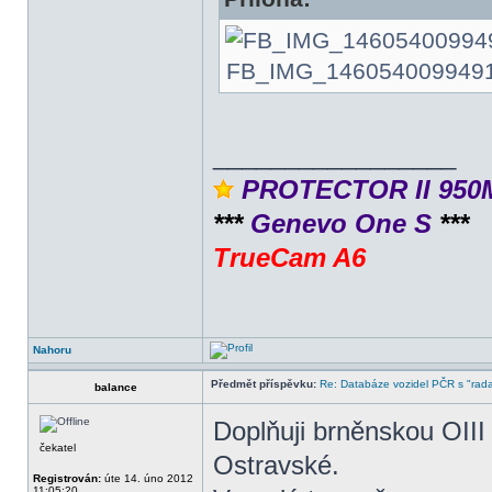
FB_IMG_1460540099491.jp
_________________
PROTECTOR II 950
***
Genevo One S
***
TrueCam A6
Nahoru
Předmět příspěvku:
Re: Databáze vozidel PČR s "rada
balance
Doplňuji brněnskou OIII
čekatel
Ostravské.
Registrován:
úte 14. úno 2012
11:05:20