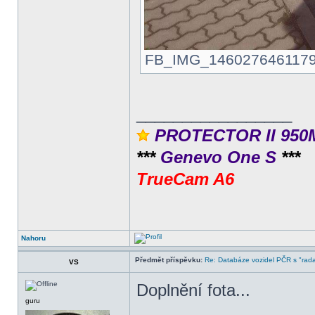
FB_IMG_1460276461179.jp
_________________
PROTECTOR II 950
***
Genevo One S
***
TrueCam A6
Nahoru
Předmět příspěvku:
Re: Databáze vozidel PČR s "rada
VS
Doplnění fota...
guru