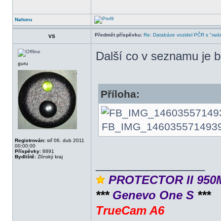
Nahoru
Předmět příspěvku:
Re: Databáze vozidel PČR s "rada
VS
Další co v seznamu je 
guru
Příloha:
FB_IMG_1460355714939.jp
Registrován:
stř 06. dub 2011
00:00:00
Příspěvky:
8891
Bydliště:
Zlínský kraj
_________________
PROTECTOR II 950
***
Genevo One S
***
TrueCam A6