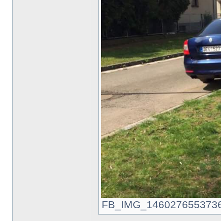
FB_IMG_1460276553736.jp