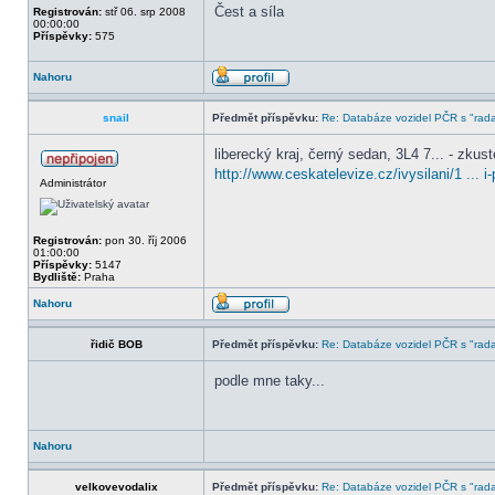
Čest a síla
Registrován:
stř 06. srp 2008
00:00:00
Příspěvky:
575
Nahoru
snail
Předmět příspěvku:
Re: Databáze vozidel PČR s "rada
liberecký kraj, černý sedan, 3L4 7... - zkus
http://www.ceskatelevize.cz/ivysilani/1 ... i
Administrátor
Registrován:
pon 30. říj 2006
01:00:00
Příspěvky:
5147
Bydliště:
Praha
Nahoru
řidič BOB
Předmět příspěvku:
Re: Databáze vozidel PČR s "rada
podle mne taky...
Nahoru
velkovevodalix
Předmět příspěvku:
Re: Databáze vozidel PČR s "rada