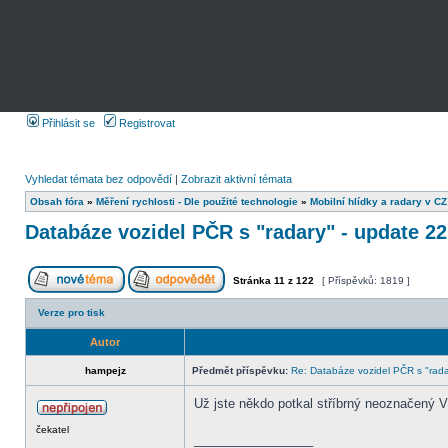
Přihlásit se
Registrovat
Vyhledat témata bez odpovědí
|
Zobrazit aktivní témata
Obsah fóra
»
Měření rychlosti - Dle použité technologie
»
Mobilní hlídky a radary v CZ
Databáze vozidel PČR s "radary" - update 22
Stránka
11
z
122
[ Příspěvků: 1819 ]
Verze pro tisk
Autor
hampejz
Předmět příspěvku:
Re: Databáze vozidel PČR s "rada
Už jste někdo potkal stříbrný neoznačený V
čekatel
_________________