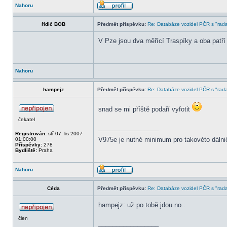
Nahoru
řidič BOB
Předmět příspěvku:
Re: Databáze vozidel PČR s "rada
V Pze jsou dva měřící Traspíky a oba patř
Nahoru
hampejz
Předmět příspěvku:
Re: Databáze vozidel PČR s "rada
snad se mi příště podaří vyfotit
čekatel
_________________
Registrován:
stř 07. lis 2007
V975e je nutné minimum pro takovéto dálni
01:00:00
Příspěvky:
278
Bydliště:
Praha
Nahoru
Céda
Předmět příspěvku:
Re: Databáze vozidel PČR s "rada
hampejz: už po tobě jdou no..
člen
_________________