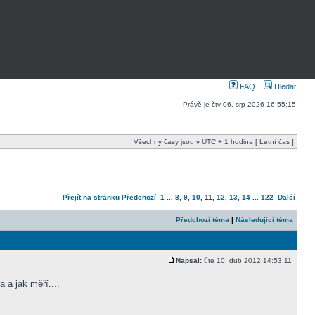
FAQ
Hledat
Právě je čtv 06. srp 2026 16:55:15
Všechny časy jsou v UTC + 1 hodina [ Letní čas ]
Přejít na stránku
Předchozí
1
...
8
,
9
,
10
,
11
,
12
,
13
,
14
...
122
Další
Předchozí téma
|
Následující téma
Napsal:
úte 10. dub 2012 14:53:11
 a jak měří....