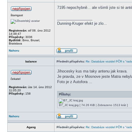
7195 nepochybně... ale všimli jste si té an
štamgast
_________________
Dunning-Kruger efekt je zlo...
Registrován:
stř 08. úno 2012
14:48:47
Příspěvky:
3036
Bydliště:
Brno, Brusel,
Bratislava
Nahoru
balance
Předmět příspěvku:
Re: Databáze vozidel PČR s "rada
Jihocesky kus ma taky antenu jak krava.
Je pravda, ze v Mosnove jeste Matra nebyla 
čekatel
Foto je z Autofora ...
Registrován:
úte 14. úno 2012
11:05:20
Příspěvky:
158
Přílohy:
B7_JC kraj.jpg [ 74.26 KiB | Zobrazeno 1513 krát ]
Nahoru
Agang
Předmět příspěvku:
Re: Databáze vozidel PČR s "rada