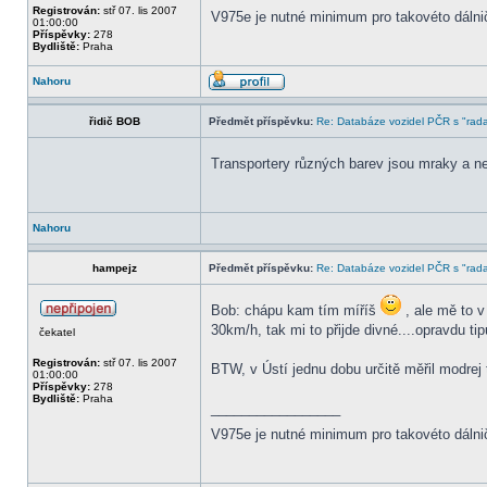
Registrován:
stř 07. lis 2007
V975e je nutné minimum pro takovéto dálni
01:00:00
Příspěvky:
278
Bydliště:
Praha
Nahoru
řidič BOB
Předmět příspěvku:
Re: Databáze vozidel PČR s "rada
Transportery různých barev jsou mraky a ne 
Nahoru
hampejz
Předmět příspěvku:
Re: Databáze vozidel PČR s "rada
Bob: chápu kam tím míříš
, ale mě to v
30km/h, tak mi to přijde divné....opravdu ti
čekatel
Registrován:
stř 07. lis 2007
BTW, v Ústí jednu dobu určitě měřil modrej t
01:00:00
Příspěvky:
278
Bydliště:
Praha
_________________
V975e je nutné minimum pro takovéto dálni