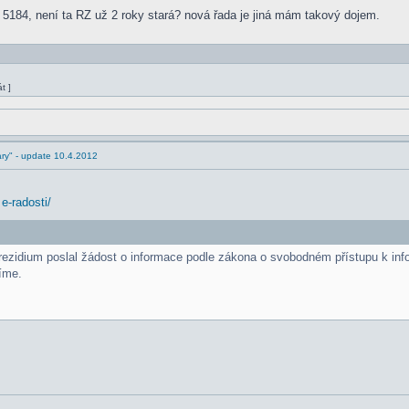
5184, není ta RZ už 2 roky stará? nová řada je jiná mám takový dojem.
t ]
ry" - update 10.4.2012
e-radosti/
prezidium poslal žádost o informace podle zákona o svobodném přístupu k inf
síme.