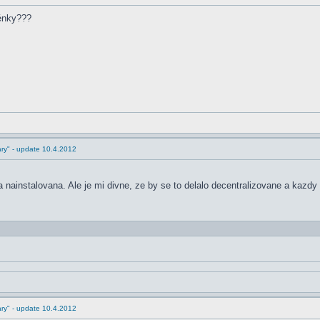
ténky???
ry" - update 10.4.2012
nainstalovana. Ale je mi divne, ze by se to delalo decentralizovane a kazdy 
ry" - update 10.4.2012