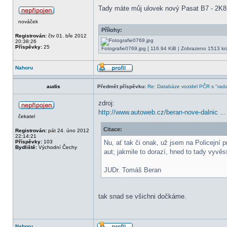
Tady máte můj ulovek nový Pasat B7 - 2K8 
nováček
Přílohy:
Registrován:
čtv 01. bře 2012
20:38:26
Příspěvky:
25
Fotografie0769.jpg [ 116.94 KiB | Zobrazeno 1513 krá
Nahoru
audis
Předmět příspěvku:
Re: Databáze vozidel PČR s "rada
zdroj:
http://www.autoweb.cz/beran-nove-dalnic ... 
čekatel
Citace:
Registrován:
pát 24. úno 2012
22:14:21
Příspěvky:
103
Nu, ať tak či onak, už jsem na Policejní 
Bydliště:
Východní Čechy
aut; jakmile to dorazí, hned to tady vyvě
JUDr. Tomáš Beran
tak snad se všichni dočkáme.
Nahoru