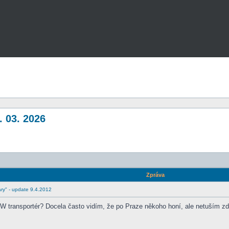
. 03. 2026
Zpráva
ry" - update 9.4.2012
W transportér? Docela často vidím, že po Praze někoho honí, ale netuším zda