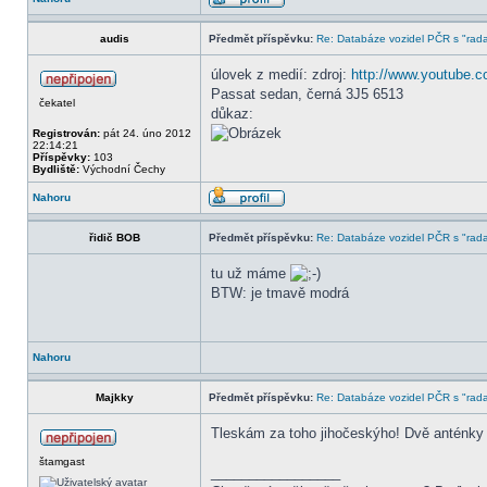
audis
Předmět příspěvku:
Re: Databáze vozidel PČR s "rada
úlovek z medií: zdroj:
http://www.youtube.
Passat sedan, černá 3J5 6513
čekatel
důkaz:
Registrován:
pát 24. úno 2012
22:14:21
Příspěvky:
103
Bydliště:
Východní Čechy
Nahoru
řidič BOB
Předmět příspěvku:
Re: Databáze vozidel PČR s "rada
tu už máme
BTW: je tmavě modrá
Nahoru
Majkky
Předmět příspěvku:
Re: Databáze vozidel PČR s "rada
Tleskám za toho jihočeskýho! Dvě anténky
štamgast
_________________