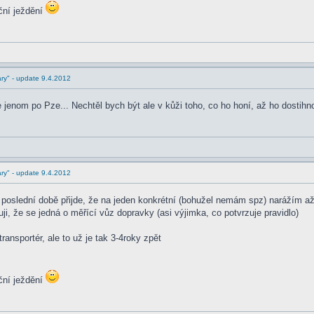
ční ježdění
ry" - update 9.4.2012
jenom po Pze... Nechtěl bych být ale v kůži toho, co ho honí, až ho dostihno
ry" - update 9.4.2012
 poslední době přijde, že na jeden konkrétní (bohužel nemám spz) narážím až 
puji, že se jedná o měřící vůz dopravky (asi výjimka, co potvrzuje pravidlo)
ransportér, ale to už je tak 3-4roky zpět
ční ježdění