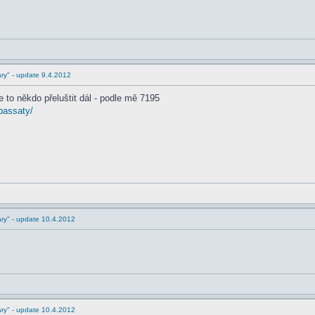
ry" - update 9.4.2012
te to někdo přeluštit dál - podle mě 7195
-passaty/
ry" - update 10.4.2012
ry" - update 10.4.2012