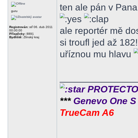
ten ale pán v Panam
guru
Registrován:
stř 06. dub 2011
ale reportér mě do
00:00:00
Příspěvky:
8891
Bydliště:
Zlínský kraj
si troufl jed až 182
uříznou mu hlavu
______________
PROTECTOR 
***
Genevo One 
TrueCam A6