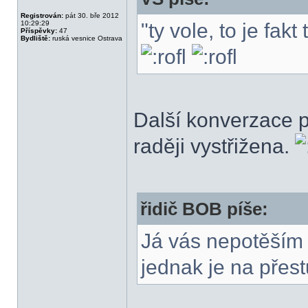
Registrován:
pát 30. bře 2012
10:29:29
"ty vole, to je fak
Příspěvky:
47
Bydliště:
ruská vesnice Ostrava
Další konverzace 
raději vystřižena.
řidič BOB píše:
Já vás nepotěším 
jednak je na přes