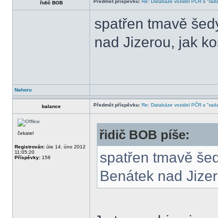
Předmět příspěvku:
Re: Databáze vozidel PČR s "rada
řidič BOB
spatřen tmavě šed
nad Jizerou, jak k
Nahoru
Předmět příspěvku:
Re: Databáze vozidel PČR s "rada
balance
řidič BOB píše:
čekatel
Registrován:
úte 14. úno 2012
11:05:20
spatřen tmavě še
Příspěvky:
158
Benátek nad Jize