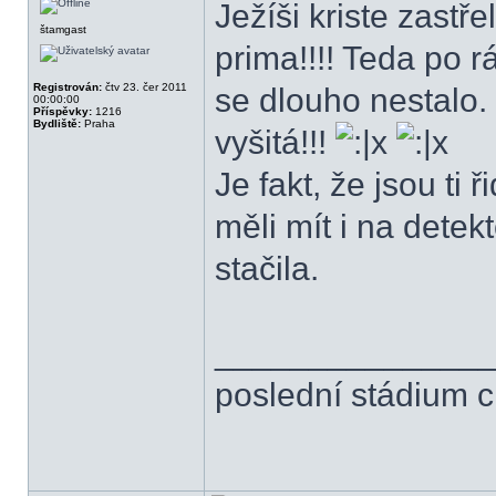
Ježíši kriste zastř
štamgast
prima!!!! Teda po 
Registrován:
čtv 23. čer 2011
se dlouho nestalo.
00:00:00
Příspěvky:
1216
Bydliště:
Praha
vyšitá!!!
Je fakt, že jsou ti 
měli mít i na detek
stačila.
______________
poslední stádium 