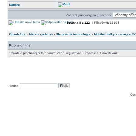
Nahoru
Zobrazit příspěvky za předchozí:
Stránka
8
z
122
[ Příspěvků: 1819 ]
Obsah fóra
»
Měření rychlosti - Dle použité technologie
»
Mobilní hlídky a radary v CZ
Kdo je online
Uživatelé procházející toto fórum: Žádní registrovaní uživatelé a 1 návštěvník
Hledat:
Čes