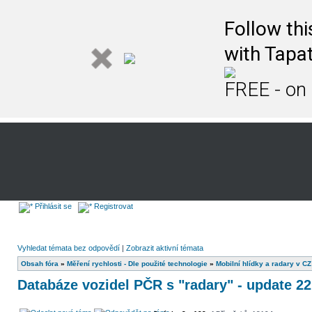
Follow th
with Tapat
FREE - on
Přihlásit se
Registrovat
Vyhledat témata bez odpovědí
|
Zobrazit aktivní témata
Obsah fóra
»
Měření rychlosti - Dle použité technologie
»
Mobilní hlídky a radary v CZ
Databáze vozidel PČR s "radary" - update 22