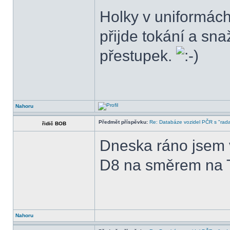
Holky v uniformách
přijde tokání a sn
přestupek.
Nahoru
Předmět příspěvku:
Re: Databáze vozidel PČR s "rada
řidič BOB
Dneska ráno jsem v
D8 na směrem na 
Nahoru