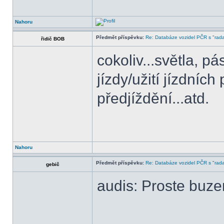
Nahoru
Předmět příspěvku:
Re: Databáze vozidel PČR s "rada
řidič BOB
cokoliv...světla, p
jízdy/užití jízdníc
předjíždění...atd.
Nahoru
Předmět příspěvku:
Re: Databáze vozidel PČR s "rada
gebič
audis: Proste buzer