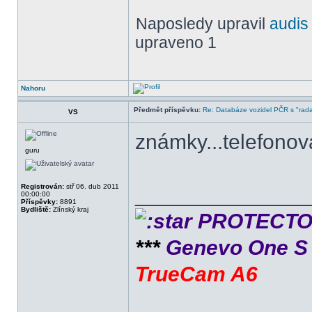
Naposledy upravil
audis
upraveno 1
Nahoru
Předmět příspěvku:
Re: Databáze vozidel PČR s "rada
VS
známky...telefonová
guru
Registrován:
stř 06. dub 2011
______________
00:00:00
Příspěvky:
8891
Bydliště:
Zlínský kraj
PROTECTOR 
***
Genevo One 
TrueCam A6