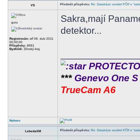
Předmět příspěvku:
Re: Databáze vozidel PČR s "rada
VS
Sakra,mají Paname
guru
detektor...
Registrován:
stř 06. dub 2011
00:00:00
Příspěvky:
8891
Bydliště:
Zlínský kraj
______________
PROTECTOR 
***
Genevo One 
TrueCam A6
Nahoru
Předmět příspěvku:
Re: Databáze vozidel PČR s "rada
LebedaXM