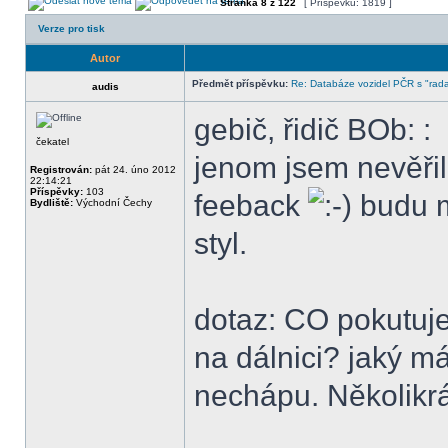
Stránka
8
z
122
[ Příspěvků: 1819 ]
Verze pro tisk
Autor
Předmět příspěvku:
Re: Databáze vozidel PČR s "rada
audis
gebič, řidič BOb: :
čekatel
jenom jsem nevěřil.
Registrován:
pát 24. úno 2012
22:14:21
Příspěvky:
103
feeback
budu m
Bydliště:
Východní Čechy
styl.
dotaz: CO pokutuje
na dálnici? jaký m
nechápu. Několikrá