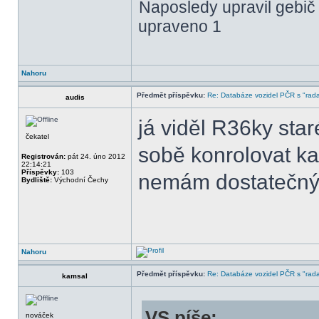
Naposledy upravil gebič
upraveno 1
Nahoru
Předmět příspěvku:
Re: Databáze vozidel PČR s "rada
audis
já viděl R36ky sta
čekatel
sobě konrolovat kamo
Registrován:
pát 24. úno 2012
22:14:21
Příspěvky:
103
nemám dostatečný 
Bydliště:
Východní Čechy
Nahoru
Předmět příspěvku:
Re: Databáze vozidel PČR s "rada
kamsal
VS píše:
nováček