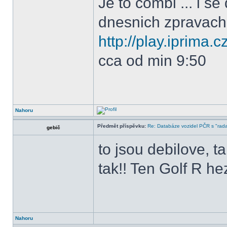
Je to combi ... i 
dnesnich zpravach
http://play.iprima.cz
cca od min 9:50
Nahoru
Předmět příspěvku:
Re: Databáze vozidel PČR s "rada
gebič
to jsou debilove, t
tak!! Ten Golf R hez
Nahoru