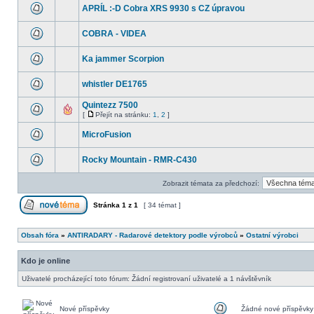
APRÍL :-D Cobra XRS 9930 s CZ úpravou
COBRA - VIDEA
Ka jammer Scorpion
whistler DE1765
Quintezz 7500
[
Přejít na stránku:
1
,
2
]
MicroFusion
Rocky Mountain - RMR-C430
Zobrazit témata za předchozí:
Stránka
1
z
1
[ 34 témat ]
Obsah fóra
»
ANTIRADARY - Radarové detektory podle výrobců
»
Ostatní výrobci
Kdo je online
Uživatelé procházející toto fórum: Žádní registrovaní uživatelé a 1 návštěvník
Nové příspěvky
Žádné nové příspěvky