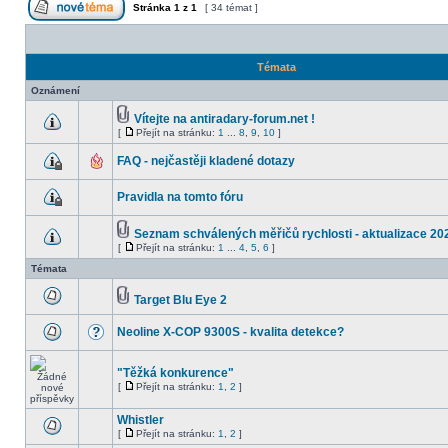
Stránka
1
z
1
[ 34 témat ]
Témata
Oznámení
Vítejte na antiradary-forum.net !
[
Přejít na stránku:
1
...
8
,
9
,
10
]
FAQ - nejčastěji kladené dotazy
Pravidla na tomto fóru
Seznam schválených měřičů rychlosti - aktualizace 20
[
Přejít na stránku:
1
...
4
,
5
,
6
]
Témata
Target Blu Eye 2
Neoline X-COP 9300S - kvalita detekce?
"Těžká konkurence"
[
Přejít na stránku:
1
,
2
]
Whistler
[
Přejít na stránku:
1
,
2
]