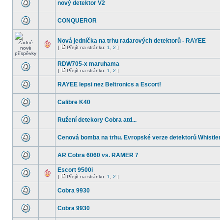
nový detektor V2
CONQUEROR
Nová jednička na trhu radarových detektorů - RAYEE
[
Přejít na stránku:
1
,
2
]
RDW705-x maruhama
[
Přejít na stránku:
1
,
2
]
RAYEE lepsi nez Beltronics a Escort!
Calibre K40
Ružení detekory Cobra atd...
Cenová bomba na trhu. Evropské verze detektorů Whistler
AR Cobra 6060 vs. RAMER 7
Escort 9500i
[
Přejít na stránku:
1
,
2
]
Cobra 9930
Cobra 9930