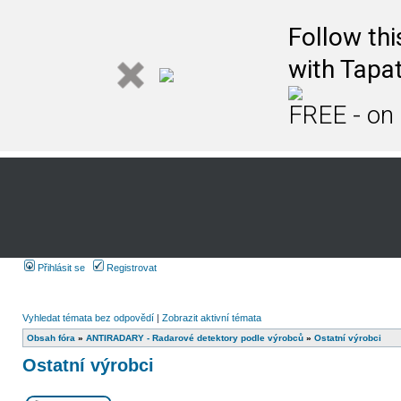
Follow th
with Tapat
FREE - on
Přihlásit se
Registrovat
Vyhledat témata bez odpovědí
|
Zobrazit aktivní témata
Obsah fóra
»
ANTIRADARY - Radarové detektory podle výrobců
»
Ostatní výrobci
Ostatní výrobci