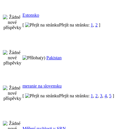
Estonsko
[
Přejít na stránku:
1
,
2
]
Pakistan
meranie na slovensku
[
Přejít na stránku:
1
,
2
,
3
,
4
,
5
]
Měření rychlosti v SRN