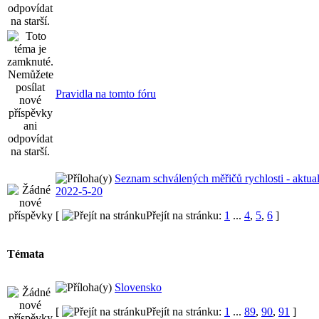
Pravidla na tomto fóru
Seznam schválených měřičů rychlosti - aktua
2022-5-20
[
Přejít na stránku:
1
...
4
,
5
,
6
]
Témata
Slovensko
[
Přejít na stránku:
1
...
89
,
90
,
91
]