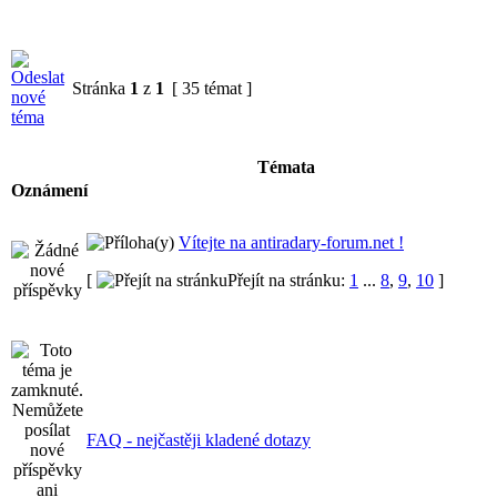
Stránka
1
z
1
[ 35 témat ]
Témata
Oznámení
Vítejte na antiradary-forum.net !
[
Přejít na stránku:
1
...
8
,
9
,
10
]
FAQ - nejčastěji kladené dotazy