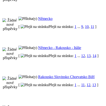
Německo
[
Přejít na stránku:
1
...
9
,
10
,
11
]
Německo - Rakousko - Itálie
[
Přejít na stránku:
1
...
12
,
13
,
14
]
Rakousko Slovinsko Chorvatsko BiH
[
Přejít na stránku:
1
...
11
,
12
,
13
]