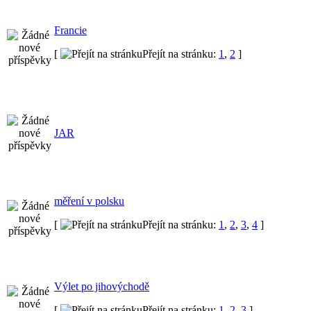
Francie
[
Přejít na stránku:
1
,
2
]
JAR
měření v polsku
[
Přejít na stránku:
1
,
2
,
3
,
4
]
Výlet po jihovýchodě
[
Přejít na stránku:
1
,
2
,
3
]