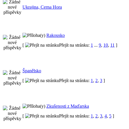
Ukrajina, Cerna Hora
Rakousko
[
Přejít na stránku:
1
...
9
,
10
,
11
]
Španělsko
[
Přejít na stránku:
1
,
2
,
3
]
Zkušenosti z Maďarska
[
Přejít na stránku:
1
,
2
,
3
,
4
,
5
]