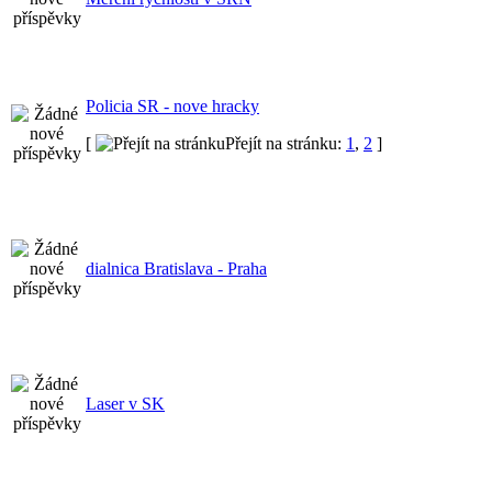
Policia SR - nove hracky
[
Přejít na stránku:
1
,
2
]
dialnica Bratislava - Praha
Laser v SK