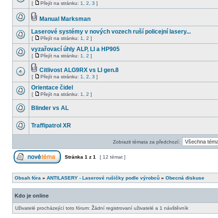
[
Přejít na stránku:
1
,
2
,
3
]
Manual Marksman
Laserové systémy v nových vozech ruší policejní lasery...
[
Přejít na stránku:
1
,
2
]
vyzařovací úhly ALP, LI a HP905
[
Přejít na stránku:
1
,
2
]
Citlivost ALG9RX vs LI gen.8
[
Přejít na stránku:
1
,
2
,
3
]
Orientace čidel
[
Přejít na stránku:
1
,
2
]
Blinder vs AL
Traffipatrol XR
Zobrazit témata za předchozí:
Stránka
1
z
1
[ 12 témat ]
Obsah fóra
»
ANTILASERY - Laserové rušičky podle výrobců
»
Obecná diskuse
Kdo je online
Uživatelé procházející toto fórum: Žádní registrovaní uživatelé a 1 návštěvník