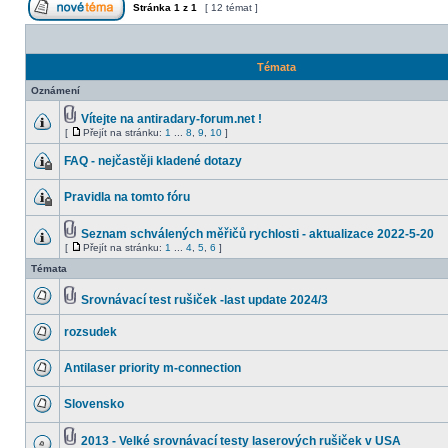
Stránka
1
z
1
[ 12 témat ]
Témata
Oznámení
Vítejte na antiradary-forum.net !
[
Přejít na stránku:
1
...
8
,
9
,
10
]
FAQ - nejčastěji kladené dotazy
Pravidla na tomto fóru
Seznam schválených měřičů rychlosti - aktualizace 2022-5-20
[
Přejít na stránku:
1
...
4
,
5
,
6
]
Témata
Srovnávací test rušiček -last update 2024/3
rozsudek
Antilaser priority m-connection
Slovensko
2013 - Velké srovnávací testy laserových rušiček v USA