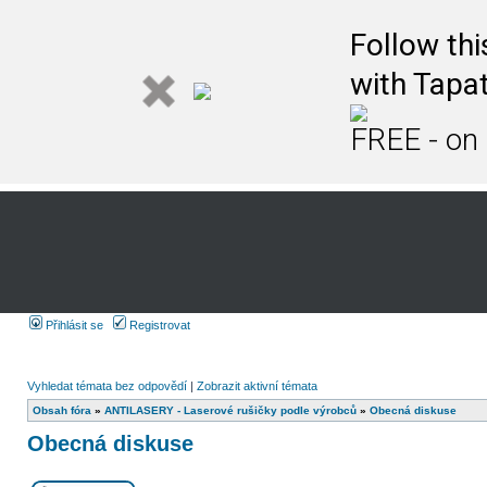
Follow th
with Tapat
FREE - on
Přihlásit se
Registrovat
Vyhledat témata bez odpovědí
|
Zobrazit aktivní témata
Obsah fóra
»
ANTILASERY - Laserové rušičky podle výrobců
»
Obecná diskuse
Obecná diskuse