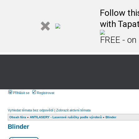
Follow th
with Tapat
FREE - on
Přihlásit se
Registrovat
Vyhledat témata bez odpovědí
|
Zobrazit aktivní témata
Obsah fóra
»
ANTILASERY - Laserové rušičky podle výrobců
»
Blinder
Blinder