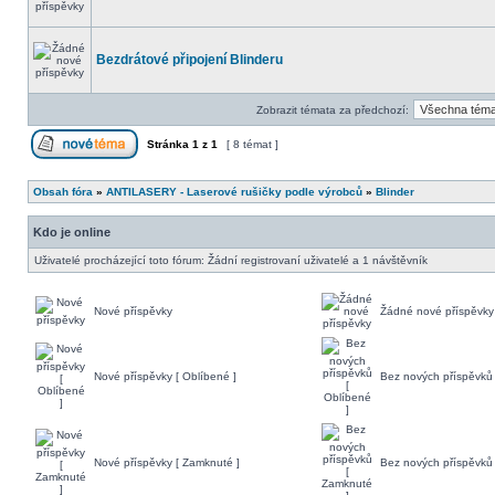
Bezdrátové připojení Blinderu
Zobrazit témata za předchozí:
Stránka
1
z
1
[ 8 témat ]
Obsah fóra
»
ANTILASERY - Laserové rušičky podle výrobců
»
Blinder
Kdo je online
Uživatelé procházející toto fórum: Žádní registrovaní uživatelé a 1 návštěvník
Nové příspěvky
Žádné nové příspěvky
Nové příspěvky [ Oblíbené ]
Bez nových příspěvků 
Nové příspěvky [ Zamknuté ]
Bez nových příspěvků 