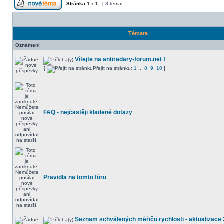
Stránka
1
z
1
[ 8 témat ]
Témata
Oznámení
Vítejte na antiradary-forum.net !
[
Přejít na stránku:
1
...
8
,
9
,
10
]
FAQ - nejčastěji kladené dotazy
Pravidla na tomto fóru
Seznam schválených měřičů rychlosti - aktualizace