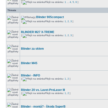
[
Přejít na stránku:
1
...
4
,
5
,
6
]
Témata
Blinder 905compact
[
Přejít na stránku:
1
,
2
,
3
]
BLINDER M27 X-TREME
[
Přejít na stránku:
1
,
2
,
3
]
Blinder za sklem
Blinder M45
Blinder - INFO
[
Přejít na stránku:
1
,
2
]
Blinder 20 vs. Lavet-ProLaser III
[
Přejít na stránku:
1
,
2
]
Blinder - montá? - škoda SuperB