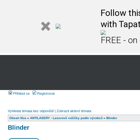
Follow th
with Tapat
FREE - on
Přihlásit se
Registrovat
Vyhledat témata bez odpovědí
|
Zobrazit aktivní témata
Obsah fóra
»
ANTILASERY - Laserové rušičky podle výrobců
»
Blinder
Blinder