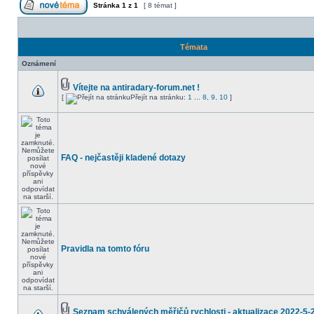
Stránka
1
z
1
[ 8 témat ]
Témata
Oznámení
Vítejte na antiradary-forum.net !
[
Přejít na stránku:
1
...
8
,
9
,
10
]
FAQ - nejčastěji kladené dotazy
Pravidla na tomto fóru
Seznam schválených měřičů rychlosti - aktualizace 2022-5-