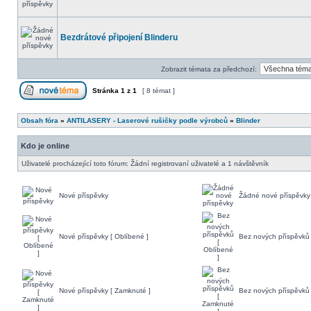
Bezdrátové připojení Blinderu
Zobrazit témata za předchozí:
Stránka
1
z
1
[ 8 témat ]
Obsah fóra
»
ANTILASERY - Laserové rušičky podle výrobců
»
Blinder
Kdo je online
Uživatelé procházející toto fórum: Žádní registrovaní uživatelé a 1 návštěvník
Nové příspěvky
Žádné nové příspěvky
Nové příspěvky [ Oblíbené ]
Bez nových příspěvků 
Nové příspěvky [ Zamknuté ]
Bez nových příspěvků 