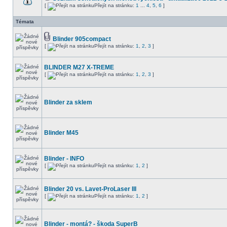
[
Přejít na stránku:
1
...
4
,
5
,
6
]
Témata
Blinder 905compact
[
Přejít na stránku:
1
,
2
,
3
]
BLINDER M27 X-TREME
[
Přejít na stránku:
1
,
2
,
3
]
Blinder za sklem
Blinder M45
Blinder - INFO
[
Přejít na stránku:
1
,
2
]
Blinder 20 vs. Lavet-ProLaser III
[
Přejít na stránku:
1
,
2
]
Blinder - montá? - škoda SuperB