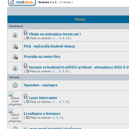
Stránka
1
z
1
[ 5 témat ]
Témata
Oznámení
Vítejte na antiradary-forum.net !
[
Přejít na stránku:
1
...
8
,
9
,
10
]
FAQ - nejčastěji kladené dotazy
Pravidla na tomto fóru
Seznam schválených měřičů rychlosti - aktualizace 2022-5-2
[
Přejít na stránku:
1
...
4
,
5
,
6
]
Témata
Speedom - nastupce
Laser Interceptor
[
Přejít na stránku:
1
...
6
,
7
,
8
]
LI software a firmware
[
Přejít na stránku:
1
,
2
,
3
]