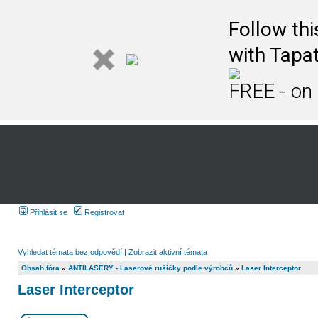
Follow th
with Tapat
FREE - on
Přihlásit se
Registrovat
Vyhledat témata bez odpovědí
|
Zobrazit aktivní témata
Obsah fóra
»
ANTILASERY - Laserové rušičky podle výrobců
»
Laser Interceptor
Laser Interceptor