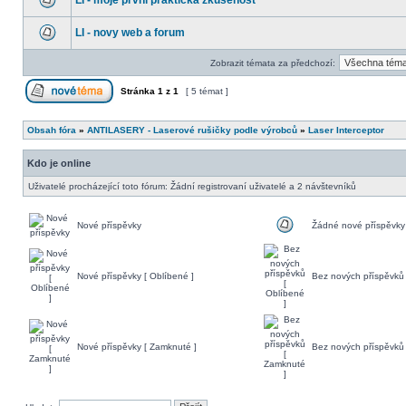
LI - moje první praktická zkušenost
LI - novy web a forum
Zobrazit témata za předchozí:
Stránka
1
z
1
[ 5 témat ]
Obsah fóra
»
ANTILASERY - Laserové rušičky podle výrobců
»
Laser Interceptor
Kdo je online
Uživatelé procházející toto fórum: Žádní registrovaní uživatelé a 2 návštevníků
Nové příspěvky
Žádné nové příspěvky
Nové příspěvky [ Oblíbené ]
Bez nových příspěvků 
Nové příspěvky [ Zamknuté ]
Bez nových příspěvků 