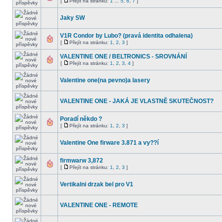
[
Přejít na stránku:
1
...
5
,
6
,
7
]
Jaky SW
V1R Condor by Lubo? (pravá identita odhalena)
[
Přejít na stránku:
1
,
2
,
3
]
VALENTINE ONE / BELTRONICS - SROVNÁNÍ
[
Přejít na stránku:
1
,
2
,
3
,
4
]
Valentine one(na pevno)a lasery
VALENTINE ONE - JAKÁ JE VLASTNĚ SKUTEČNOST?
Poradí někdo ?
[
Přejít na stránku:
1
,
2
,
3
]
Valentine One firware 3.871 a vy??í
firmwarw 3,872
[
Přejít na stránku:
1
,
2
,
3
]
Vertikalni drzak bel pro V1
VALENTINE ONE - REMOTE