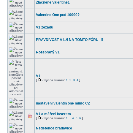
Zlacnene Valentine1
Valentine One pod 10000?
V1 zezadu
PRAVDIVOST A LžI NA TOMTO FÓRU !!!
Rozebraný V1
V1
[
Přejít na stránku:
1
,
2
,
3
,
4
]
nastaveni valentin one mimo CZ
V1 a měření laserem
[
Přejít na stránku:
1
...
4
,
5
,
6
]
Nedetekce bradavice