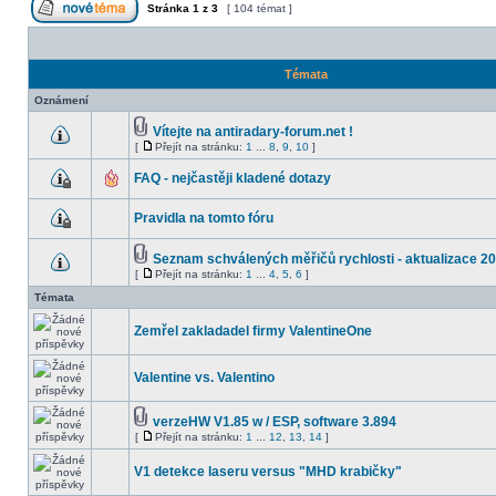
Stránka
1
z
3
[ 104 témat ]
Témata
Oznámení
Vítejte na antiradary-forum.net !
[
Přejít na stránku:
1
...
8
,
9
,
10
]
FAQ - nejčastěji kladené dotazy
Pravidla na tomto fóru
Seznam schválených měřičů rychlosti - aktualizace 2
[
Přejít na stránku:
1
...
4
,
5
,
6
]
Témata
Zemřel zakladadel firmy ValentineOne
Valentine vs. Valentino
verzeHW V1.85 w / ESP, software 3.894
[
Přejít na stránku:
1
...
12
,
13
,
14
]
V1 detekce laseru versus "MHD krabičky"