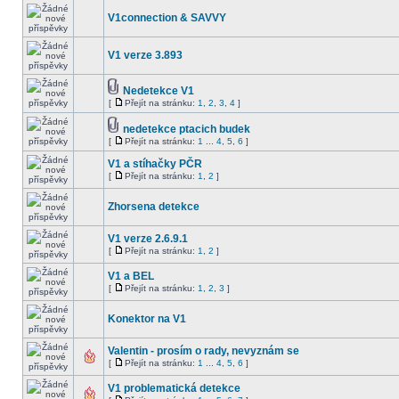
V1connection & SAVVY
V1 verze 3.893
Nedetekce V1
[
Přejít na stránku:
1
,
2
,
3
,
4
]
nedetekce ptacich budek
[
Přejít na stránku:
1
...
4
,
5
,
6
]
V1 a stíhačky PČR
[
Přejít na stránku:
1
,
2
]
Zhorsena detekce
V1 verze 2.6.9.1
[
Přejít na stránku:
1
,
2
]
V1 a BEL
[
Přejít na stránku:
1
,
2
,
3
]
Konektor na V1
Valentin - prosím o rady, nevyznám se
[
Přejít na stránku:
1
...
4
,
5
,
6
]
V1 problematická detekce