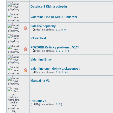
Detekce 8 KM na odjezdu
Valentine One REMOTE umisteni
Falešné poplachy
[
Přejít na stránku:
1
...
5
,
6
,
7
]
V1 vertikal
POZOR!!! Kriticky problem u V1?!
[
Přejít na stránku:
1
,
2
,
3
,
4
,
5
]
Valentine Error
valentine one - dojmy a skusenosti
[
Přejít na stránku:
1
,
2
,
3
,
4
]
Manuál na V1
Porucha??
[
Přejít na stránku:
1
,
2
]