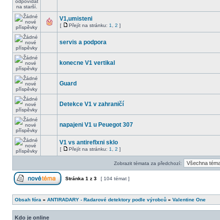
V1,umisteni
[
Přejít na stránku:
1
,
2
]
servis a podpora
konecne V1 vertikal
Guard
Detekce V1 v zahraničí
napajeni V1 u Peuegot 307
V1 vs antireflxni sklo
[
Přejít na stránku:
1
,
2
]
Zobrazit témata za předchozí:
Stránka
1
z
3
[ 104 témat ]
Obsah fóra
»
ANTIRADARY - Radarové detektory podle výrobců
»
Valentine One
Kdo je online