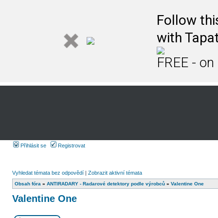
Follow th
with Tapat
FREE - on
Přihlásit se
Registrovat
Vyhledat témata bez odpovědí
|
Zobrazit aktivní témata
Obsah fóra
»
ANTIRADARY - Radarové detektory podle výrobců
»
Valentine One
Valentine One