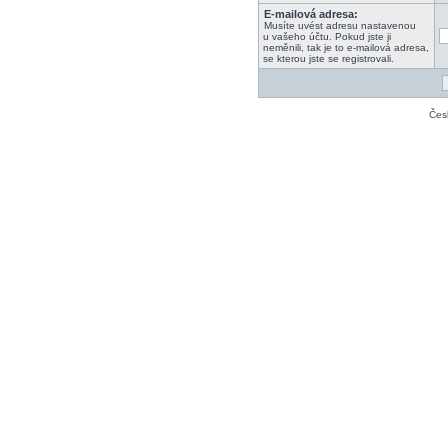
E-mailová adresa:
Musíte uvést adresu nastavenou
u vašeho účtu. Pokud jste ji
neměnili, tak je to e-mailová adresa,
se kterou jste se registrovali.
Čes