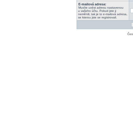
E-mailová adresa:
Musíte uvést adresu nastavenou
u vašeho účtu. Pokud jste ji
neměnili, tak je to e-mailová adresa,
se kterou jste se registrovali.
Čes