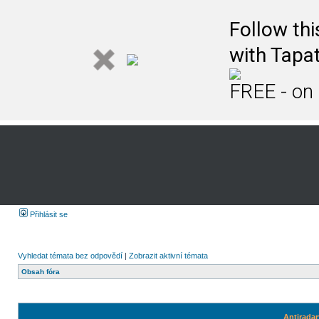
Follow th
with Tapat
FREE - on
Přihlásit se
Vyhledat témata bez odpovědí
|
Zobrazit aktivní témata
Obsah fóra
Antiradar