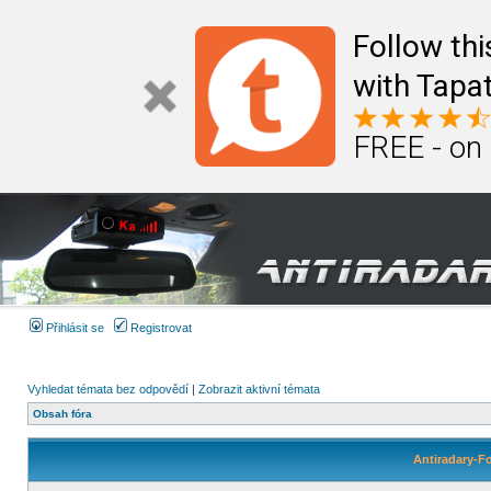
Follow th
with Tapat
FREE - on
Přihlásit se
Registrovat
Vyhledat témata bez odpovědí
|
Zobrazit aktivní témata
Obsah fóra
Antiradary-F