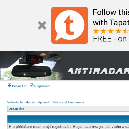
Follow th
with Tapat
FREE - on
Přihlásit se
Registrovat
Vyhledat témata bez odpovědí
|
Zobrazit aktivní témata
Obsah fóra
Pro přihlášení musíte být registrován. Registrace trvá jen pár vteřin a d