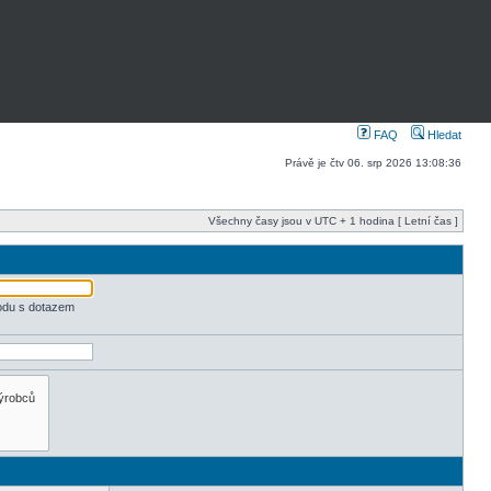
FAQ
Hledat
Právě je čtv 06. srp 2026 13:08:36
Všechny časy jsou v UTC + 1 hodina [ Letní čas ]
odu s dotazem