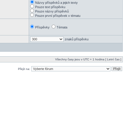
Názvy příspěvků a jejich texty
Pouze text příspěvku
Pouze názvy příspěvků
Pouze první příspěvek v tématu
Příspěvky
Témata
znaků příspěvku
Všechny časy jsou v UTC + 1 hodina [ Letní čas ]
Přejít na: