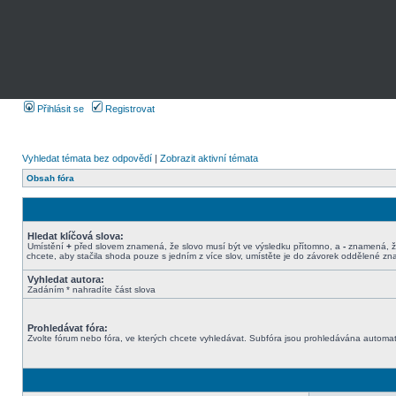
Přihlásit se
Registrovat
Vyhledat témata bez odpovědí
|
Zobrazit aktivní témata
Obsah fóra
Hledat klíčová slova:
Umístění
+
před slovem znamená, že slovo musí být ve výsledku přítomno, a
-
znamená, že
chcete, aby stačila shoda pouze s jedním z více slov, umístěte je do závorek oddělené z
Vyhledat autora:
Zadáním * nahradíte část slova
Prohledávat fóra:
Zvolte fórum nebo fóra, ve kterých chcete vyhledávat. Subfóra jsou prohledávána automati