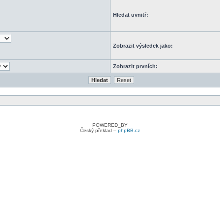
Hledat uvnitř:
Zobrazit výsledek jako:
Zobrazit prvních:
POWERED_BY
Český překlad –
phpBB.cz