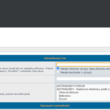
Vyhledávaný text
 slovo nemá být ve výsledku přítomno. Pokud
Hledat všechny výrazy nebo přesnou sh
nakem
|
. Použitím * nahradíte část slova
Hledat kterýkoliv z výrazů
cky, pokud nezvolíte jinak.
Nastavení vyhledávání