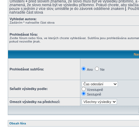
Umístění
+
před slovem znamená, že slovo musí být ve výsledku přítomno, a
znamená, že slovo nemá být ve výsledku přítomno. Pokud chcete, aby stačil
pouze s jedním z více slov, umístěte je do závorek oddělené znakem
|
. Použit
nahradíte část slova
Vyhledat autora:
Zadáním * nahradíte část slova
Prohledávat fóra:
Zvolte fórum nebo fóra, ve kterých chcete vyhledávat. Subfóra jsou prohledávána automat
pokud nezvolíte jinak.
Nas
Prohledávat subfóra:
Ano
Ne
Seřadit výsledky podle:
Vzestupně
Sestupně
Omezit výsledky na předchozí:
Obsah fóra