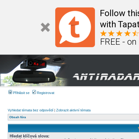
Follow th
with Tapat
FREE - on
Přihlásit se
Registrovat
Vyhledat témata bez odpovědí
|
Zobrazit aktivní témata
Obsah fóra
Hledat klíčová slova: