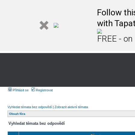
Follow th
with Tapat
FREE - on
Přihlásit se
Registrovat
Vyhledat témata bez odpovědí
|
Zobrazit aktivní témata
Obsah fóra
Vyhledat témata bez odpovědí