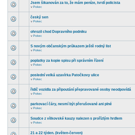
Jsem šikanován za to, že mám peníze, tvrdí policista
v
Pokec
český sen
v
Pokec
ohrozil chod Dopravního podniku
v
Pokec
S novým občanským průkazem ještě rodný list
v
Pokec
poplatky za kopie spisu při správním řízení
v
Pokec
poslední velká uzavírka Patočkovy ulice
v
Pokec
řidič vozidla za připoutání přepravované osoby neodpovídá
v
Pokec
parkovací čáry, nesmí být přerušované ani plné
v
Pokec
Soudce z vítkovské kauzy nalezen s prořízlým hrdlem
v
Pokec
21 a 22 týden. (květen-červen)