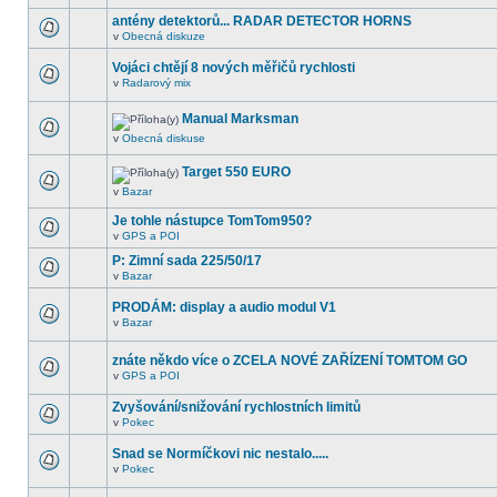
antény detektorů... RADAR DETECTOR HORNS
v
Obecná diskuze
Vojáci chtějí 8 nových měřičů rychlosti
v
Radarový mix
Manual Marksman
v
Obecná diskuse
Target 550 EURO
v
Bazar
Je tohle nástupce TomTom950?
v
GPS a POI
P: Zimní sada 225/50/17
v
Bazar
PRODÁM: display a audio modul V1
v
Bazar
znáte někdo více o ZCELA NOVÉ ZAŘÍZENÍ TOMTOM GO
v
GPS a POI
Zvyšování/snižování rychlostních limitů
v
Pokec
Snad se Normíčkovi nic nestalo.....
v
Pokec