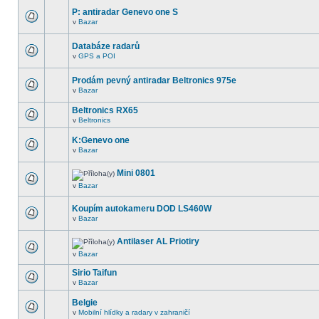
P: antiradar Genevo one S
v
Bazar
Databáze radarů
v
GPS a POI
Prodám pevný antiradar Beltronics 975e
v
Bazar
Beltronics RX65
v
Beltronics
K:Genevo one
v
Bazar
Mini 0801
v
Bazar
Koupím autokameru DOD LS460W
v
Bazar
Antilaser AL Priotiry
v
Bazar
Sirio Taifun
v
Bazar
Belgie
v
Mobilní hlídky a radary v zahraničí