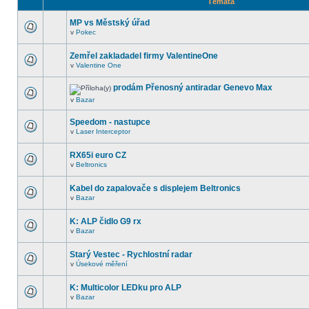
Témata
MP vs Městský úřad
v
Pokec
Zemřel zakladadel firmy ValentineOne
v
Valentine One
prodám Přenosný antiradar Genevo Max
v
Bazar
Speedom - nastupce
v
Laser Interceptor
RX65i euro CZ
v
Beltronics
Kabel do zapalovače s displejem Beltronics
v
Bazar
K: ALP čidlo G9 rx
v
Bazar
Starý Vestec - Rychlostní radar
v
Úsekové měření
K: Multicolor LEDku pro ALP
v
Bazar