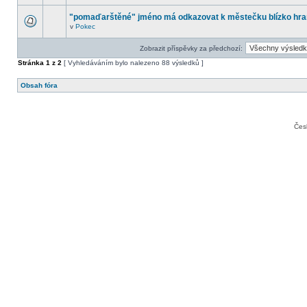
"pomaďarštěné" jméno má odkazovat k městečku blízko hra
v
Pokec
Zobrazit příspěvky za předchozí:
Stránka
1
z
2
[ Vyhledáváním bylo nalezeno 88 výsledků ]
Obsah fóra
Čes