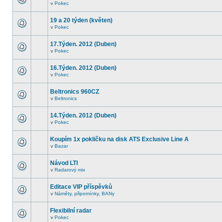
v
Pokec
19 a 20 týden (květen)
v
Pokec
17.Týden. 2012 (Duben)
v
Pokec
16.Týden. 2012 (Duben)
v
Pokec
Beltronics 960CZ
v
Beltronics
14.Týden. 2012 (Duben)
v
Pokec
Koupím 1x pokličku na disk ATS Exclusive Line A
v
Bazar
Návod LTI
v
Radarový mix
Editace VIP příspěvků
v
Náměty, připomínky, BANy
Flexibilní radar
v
Pokec