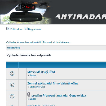
Přihlásit se
Registrovat
Vyhledat témata bez odpovědí
|
Zobrazit aktivní témata
Obsah fóra
Vyhledat témata bez odpovědí
MP vs Městský úřad
v
Pokec
Zemřel zakladadel firmy ValentineOne
v
Valentine One
prodám Přenosný antiradar Genevo Max
v
Bazar