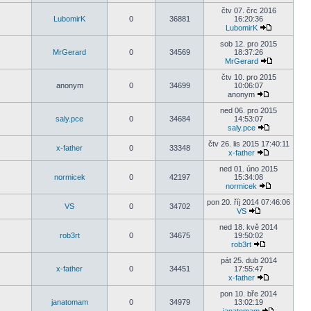
čtv 07. črc 2016
LubomirK
0
36881
16:20:36
LubomirK
sob 12. pro 2015
MrGerard
0
34569
18:37:26
MrGerard
čtv 10. pro 2015
anonym
0
34699
10:06:07
anonym
ned 06. pro 2015
saly.pce
0
34684
14:53:07
saly.pce
čtv 26. lis 2015 17:40:11
x-father
0
33348
x-father
ned 01. úno 2015
normicek
0
42197
15:34:08
normicek
pon 20. říj 2014 07:46:06
VS
0
34702
VS
ned 18. kvě 2014
rob3rt
0
34675
19:50:02
rob3rt
pát 25. dub 2014
x-father
0
34451
17:55:47
x-father
pon 10. bře 2014
janatomam
0
34979
13:02:19