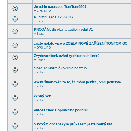
Je tohle nástupce TomTom950?
v
GPS a POI
P: Zimní sada 225/50/17
v
Bazar
PRODÁM: display a audio modul V1
v
Bazar
znáte někdo více o ZCELA NOVÉ ZAŘÍZENÍ TOMTOM GO
v
GPS a POI
Zvyšování/snižování rychlostních limitů
v
Pokec
Snad se Normíčkovi nic nestalo.....
v
Pokec
Jsem šikanován za to, že mám peníze, tvrdí policista
v
Pokec
český sen
v
Pokec
ohrozil chod Dopravního podniku
v
Pokec
S novým občanským průkazem ještě rodný list
v
Pokec