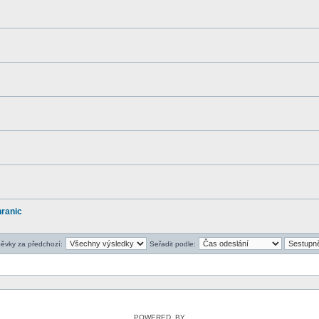
ranic
pěvky za předchozí:
Seřadit podle:
POWERED_BY