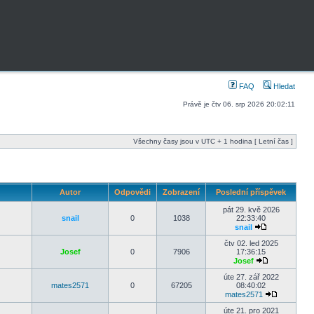
FAQ
Hledat
Právě je čtv 06. srp 2026 20:02:11
Všechny časy jsou v UTC + 1 hodina [ Letní čas ]
Autor
Odpovědi
Zobrazení
Poslední příspěvek
pát 29. kvě 2026
snail
0
1038
22:33:40
snail
čtv 02. led 2025
Josef
0
7906
17:36:15
Josef
úte 27. zář 2022
mates2571
0
67205
08:40:02
mates2571
úte 21. pro 2021