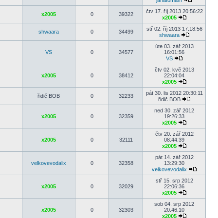
janatomam
čtv 17. říj 2013 20:56:22
x2005
0
39322
x2005
stř 02. říj 2013 17:18:56
shwaara
0
34499
shwaara
úte 03. zář 2013
VS
0
34577
16:01:56
VS
čtv 02. kvě 2013
x2005
0
38412
22:04:04
x2005
pát 30. lis 2012 20:30:11
řidič BOB
0
32233
řidič BOB
ned 30. zář 2012
x2005
0
32359
19:26:33
x2005
čtv 20. zář 2012
x2005
0
32111
08:44:39
x2005
pát 14. zář 2012
velkovevodalix
0
32358
13:29:30
velkovevodalix
stř 15. srp 2012
x2005
0
32029
22:06:36
x2005
sob 04. srp 2012
x2005
0
32303
20:46:10
x2005