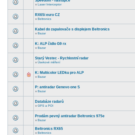
Speedom - nastupce
v
Laser Interceptor
RX65i euro CZ
v
Beltronics
Kabel do zapalovače s displejem Beltronics
v
Bazar
K: ALP čidlo G9 rx
v
Bazar
Starý Vestec - Rychlostní radar
v
Úsekové měření
K: Multicolor LEDku pro ALP
v
Bazar
P: antiradar Genevo one S
v
Bazar
Databáze radarů
v
GPS a POI
Prodám pevný antiradar Beltronics 975e
v
Bazar
Beltronics RX65
v
Beltronics