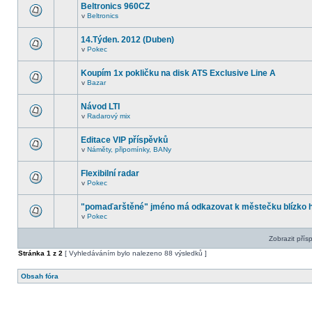
Beltronics 960CZ
v
Beltronics
14.Týden. 2012 (Duben)
v
Pokec
Koupím 1x pokličku na disk ATS Exclusive Line A
v
Bazar
Návod LTI
v
Radarový mix
Editace VIP příspěvků
v
Náměty, připomínky, BANy
Flexibilní radar
v
Pokec
"pomaďarštěné" jméno má odkazovat k městečku blízko h
v
Pokec
Zobrazit přís
Stránka
1
z
2
[ Vyhledáváním bylo nalezeno 88 výsledků ]
Obsah fóra