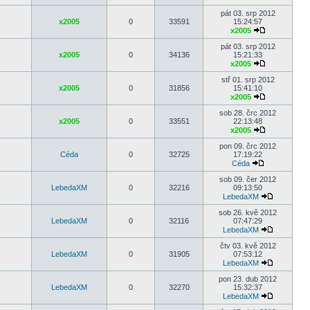
pát 03. srp 2012
x2005
0
33591
15:24:57
x2005
pát 03. srp 2012
x2005
0
34136
15:21:33
x2005
stř 01. srp 2012
x2005
0
31856
15:41:10
x2005
sob 28. črc 2012
x2005
0
33551
22:13:48
x2005
pon 09. črc 2012
Céda
0
32725
17:19:22
Céda
sob 09. čer 2012
LebedaXM
0
32216
09:13:50
LebedaXM
sob 26. kvě 2012
LebedaXM
0
32116
07:47:29
LebedaXM
čtv 03. kvě 2012
LebedaXM
0
31905
07:53:12
LebedaXM
pon 23. dub 2012
LebedaXM
0
32270
15:32:37
LebedaXM