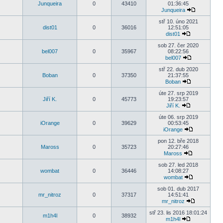
Junqueira
0
43410
01:36:45
Junqueira
stř 10. úno 2021
dist01
0
36016
12:51:05
dist01
sob 27. čer 2020
bel007
0
35967
08:22:56
bel007
stř 22. dub 2020
Boban
0
37350
21:37:55
Boban
úte 27. srp 2019
Jiří K.
0
45773
19:23:57
Jiří K.
úte 06. srp 2019
iOrange
0
39629
00:53:45
iOrange
pon 12. bře 2018
Maross
0
35723
20:27:46
Maross
sob 27. led 2018
wombat
0
36446
14:08:27
wombat
sob 01. dub 2017
mr_nitroz
0
37317
14:51:41
mr_nitroz
stř 23. lis 2016 18:01:24
m1h4l
0
38932
m1h4l