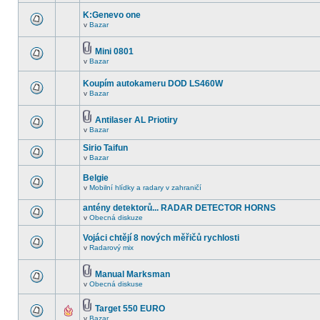
K:Genevo one
v
Bazar
Mini 0801
v
Bazar
Koupím autokameru DOD LS460W
v
Bazar
Antilaser AL Priotiry
v
Bazar
Sirio Taifun
v
Bazar
Belgie
v
Mobilní hlídky a radary v zahraničí
antény detektorů... RADAR DETECTOR HORNS
v
Obecná diskuze
Vojáci chtějí 8 nových měřičů rychlosti
v
Radarový mix
Manual Marksman
v
Obecná diskuse
Target 550 EURO
v
Bazar