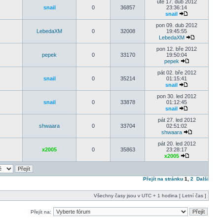
úte 17. dub 2012
snail
0
36857
23:36:14
snail
pon 09. dub 2012
LebedaXM
0
32008
19:45:55
LebedaXM
pon 12. bře 2012
pepek
0
33170
19:50:04
pepek
pát 02. bře 2012
snail
0
35214
01:15:41
snail
pon 30. led 2012
snail
0
33878
01:12:45
snail
pát 27. led 2012
shwaara
0
33704
02:51:02
shwaara
pát 20. led 2012
x2005
0
35863
23:28:17
x2005
Přejít na stránku
1
,
2
Další
Všechny časy jsou v UTC + 1 hodina [ Letní čas ]
Přejít na: