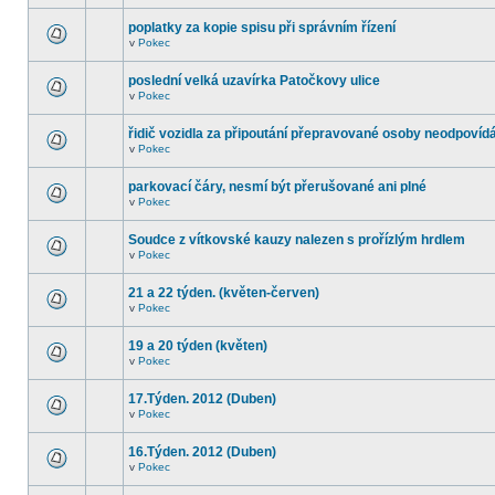
poplatky za kopie spisu při správním řízení
v
Pokec
poslední velká uzavírka Patočkovy ulice
v
Pokec
řidič vozidla za připoutání přepravované osoby neodpovíd
v
Pokec
parkovací čáry, nesmí být přerušované ani plné
v
Pokec
Soudce z vítkovské kauzy nalezen s prořízlým hrdlem
v
Pokec
21 a 22 týden. (květen-červen)
v
Pokec
19 a 20 týden (květen)
v
Pokec
17.Týden. 2012 (Duben)
v
Pokec
16.Týden. 2012 (Duben)
v
Pokec