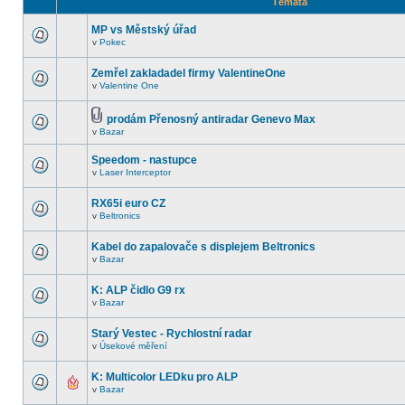
Témata
MP vs Městský úřad
v
Pokec
Zemřel zakladadel firmy ValentineOne
v
Valentine One
prodám Přenosný antiradar Genevo Max
v
Bazar
Speedom - nastupce
v
Laser Interceptor
RX65i euro CZ
v
Beltronics
Kabel do zapalovače s displejem Beltronics
v
Bazar
K: ALP čidlo G9 rx
v
Bazar
Starý Vestec - Rychlostní radar
v
Úsekové měření
K: Multicolor LEDku pro ALP
v
Bazar