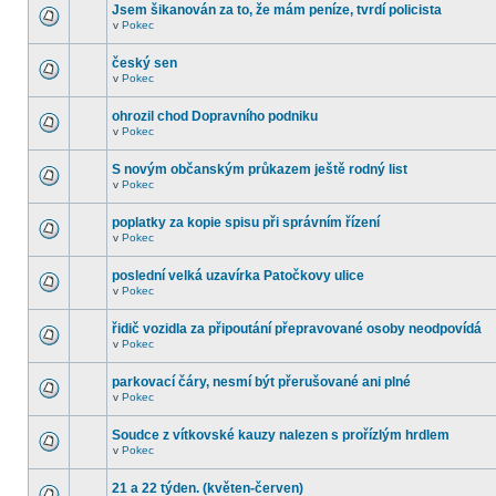
Jsem šikanován za to, že mám peníze, tvrdí policista
v
Pokec
český sen
v
Pokec
ohrozil chod Dopravního podniku
v
Pokec
S novým občanským průkazem ještě rodný list
v
Pokec
poplatky za kopie spisu při správním řízení
v
Pokec
poslední velká uzavírka Patočkovy ulice
v
Pokec
řidič vozidla za připoutání přepravované osoby neodpovídá
v
Pokec
parkovací čáry, nesmí být přerušované ani plné
v
Pokec
Soudce z vítkovské kauzy nalezen s prořízlým hrdlem
v
Pokec
21 a 22 týden. (květen-červen)