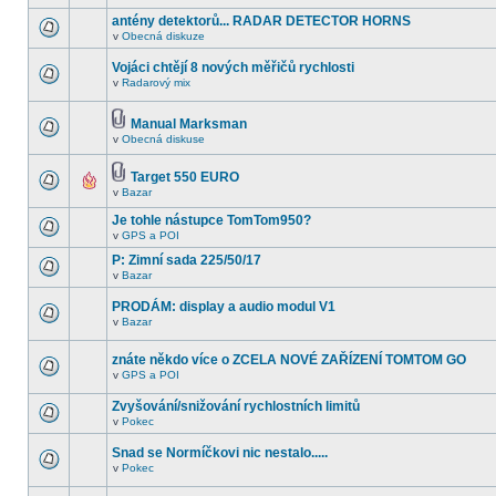
antény detektorů... RADAR DETECTOR HORNS
v
Obecná diskuze
Vojáci chtějí 8 nových měřičů rychlosti
v
Radarový mix
Manual Marksman
v
Obecná diskuse
Target 550 EURO
v
Bazar
Je tohle nástupce TomTom950?
v
GPS a POI
P: Zimní sada 225/50/17
v
Bazar
PRODÁM: display a audio modul V1
v
Bazar
znáte někdo více o ZCELA NOVÉ ZAŘÍZENÍ TOMTOM GO
v
GPS a POI
Zvyšování/snižování rychlostních limitů
v
Pokec
Snad se Normíčkovi nic nestalo.....
v
Pokec