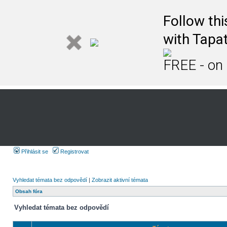
Follow th
with Tapat
FREE - on
Přihlásit se
Registrovat
Vyhledat témata bez odpovědí
|
Zobrazit aktivní témata
Obsah fóra
Vyhledat témata bez odpovědí