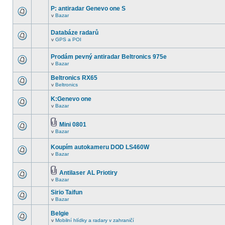
P: antiradar Genevo one S
v
Bazar
Databáze radarů
v
GPS a POI
Prodám pevný antiradar Beltronics 975e
v
Bazar
Beltronics RX65
v
Beltronics
K:Genevo one
v
Bazar
Mini 0801
v
Bazar
Koupím autokameru DOD LS460W
v
Bazar
Antilaser AL Priotiry
v
Bazar
Sirio Taifun
v
Bazar
Belgie
v
Mobilní hlídky a radary v zahraničí