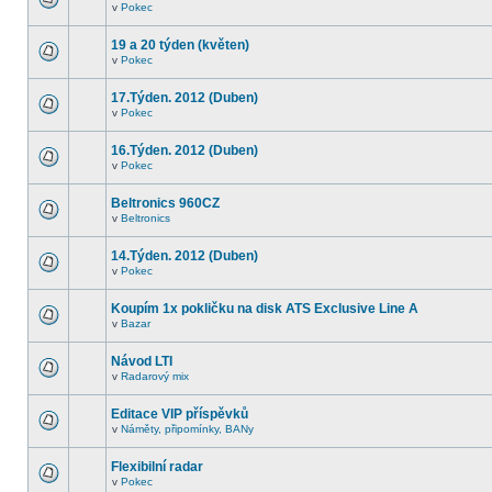
v
Pokec
19 a 20 týden (květen)
v
Pokec
17.Týden. 2012 (Duben)
v
Pokec
16.Týden. 2012 (Duben)
v
Pokec
Beltronics 960CZ
v
Beltronics
14.Týden. 2012 (Duben)
v
Pokec
Koupím 1x pokličku na disk ATS Exclusive Line A
v
Bazar
Návod LTI
v
Radarový mix
Editace VIP příspěvků
v
Náměty, připomínky, BANy
Flexibilní radar
v
Pokec