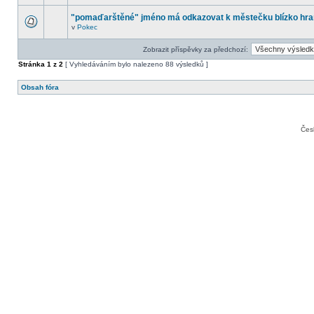
"pomaďarštěné" jméno má odkazovat k městečku blízko hra
v
Pokec
Zobrazit příspěvky za předchozí:
Stránka
1
z
2
[ Vyhledáváním bylo nalezeno 88 výsledků ]
Obsah fóra
Čes