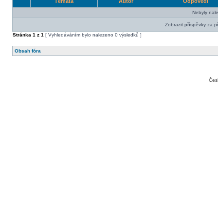
Témata
Autor
Odpovědi
Nebyly nal
Zobrazit příspěvky za p
Stránka
1
z
1
[ Vyhledáváním bylo nalezeno 0 výsledků ]
Obsah fóra
Čes