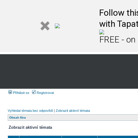
Follow th
with Tapat
FREE - on
Přihlásit se
Registrovat
Vyhledat témata bez odpovědí
|
Zobrazit aktivní témata
Obsah fóra
Zobrazit aktivní témata