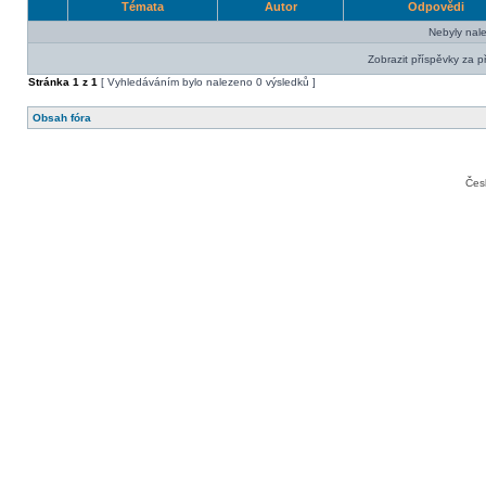
Témata
Autor
Odpovědi
Nebyly nal
Zobrazit příspěvky za p
Stránka
1
z
1
[ Vyhledáváním bylo nalezeno 0 výsledků ]
Obsah fóra
Čes