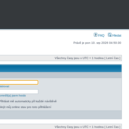
FAQ
Hledat
Právě je pon 10. srp 2026 04:50:30
Všechny časy jsou v UTC + 1 hodina [ Letní čas ]
strovat
mněl(a) jsem heslo
Přihlásit mě automaticky při každé návštěvě
Skrýt můj online stav pro toto přihlášení
Všechny časy jsou v UTC + 1 hodina [ Letní čas ]