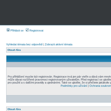
Přihlásit se
Registrovat
Vyhledat témata bez odpovědí
|
Zobrazit aktivní témata
Obsah fóra
Pro přihlášení musíte být registrován. Registrace trvá jen pár vteřin a dává vám mnoh
může dávat rozšířené pravomoci registrovaným uživatelům. Před registrací se ujistět
pro použití a s dalšími pravidly a ujednáními. Také se ujistěte, že si přečtete jakákoliv 
Podmínky pro užívání
|
Ochrana soukrom
Obsah fóra