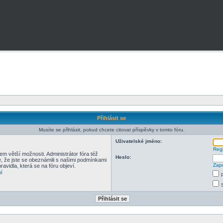
Přihlásit se
Musíte se přihlásit, pokud chcete citovat příspěvky v tomto fóru.
Uživatelské jméno:
Regi
em větší možnosti. Administrátor fóra též
Heslo:
e, že jste se obeznámili s našimi podmínkami
Zapo
pravidla, která se na fóru objeví.
í