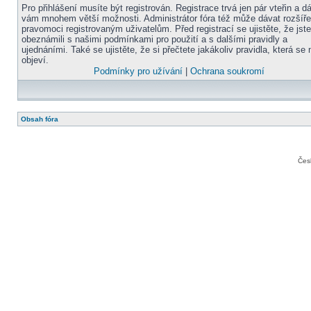
Pro přihlášení musíte být registrován. Registrace trvá jen pár vteřin a d
vám mnohem větší možnosti. Administrátor fóra též může dávat rozšíř
pravomoci registrovaným uživatelům. Před registrací se ujistěte, že jst
obeznámili s našimi podmínkami pro použití a s dalšími pravidly a
ujednáními. Také se ujistěte, že si přečtete jakákoliv pravidla, která se 
objeví.
Podmínky pro užívání
|
Ochrana soukromí
Obsah fóra
Čes