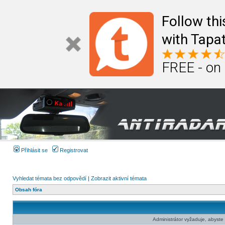
Follow th
with Tapat
FREE - on
Přihlásit se
Registrovat
Vyhledat témata bez odpovědí
|
Zobrazit aktivní témata
Obsah fóra
Administrátor vyžaduje, abyste b