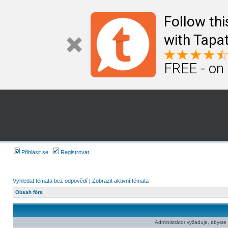
Follow th
with Tapat
FREE - on
Přihlásit se
Registrovat
Vyhledat témata bez odpovědí
|
Zobrazit aktivní témata
Obsah fóra
Administrátor vyžaduje, abyste b