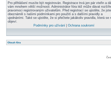
Pro přihlášení musíte být registrován. Registrace trvá jen pár vteřin a d
vám mnohem větší možnosti. Administrátor fóra též může dávat rozšíř
pravomoci registrovaným uživatelům. Před registrací se ujistěte, že jst
obeznámili s našimi podmínkami pro použití a s dalšími pravidly a
ujednáními. Také se ujistěte, že si přečtete jakákoliv pravidla, která se 
objeví.
Podmínky pro užívání
|
Ochrana soukromí
Obsah fóra
Čes