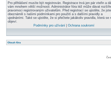
Pro přihlášení musíte být registrován. Registrace trvá jen pár vteřin a d
vám mnohem větší možnosti. Administrátor fóra též může dávat rozšíř
pravomoci registrovaným uživatelům. Před registrací se ujistěte, že jst
obeznámili s našimi podmínkami pro použití a s dalšími pravidly a
ujednáními. Také se ujistěte, že si přečtete jakákoliv pravidla, která se 
objeví.
Podmínky pro užívání
|
Ochrana soukromí
Obsah fóra
Čes