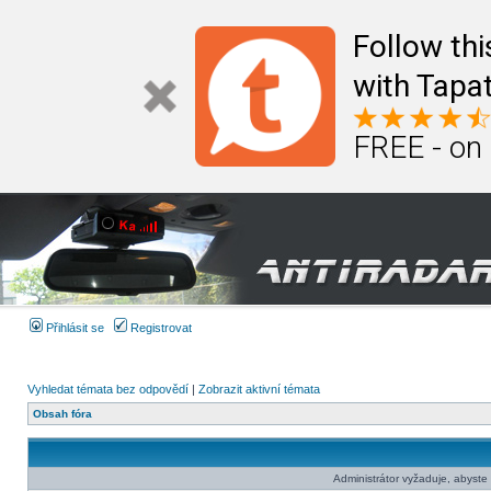
Follow th
with Tapat
FREE - on
Přihlásit se
Registrovat
Vyhledat témata bez odpovědí
|
Zobrazit aktivní témata
Obsah fóra
Administrátor vyžaduje, abyste b