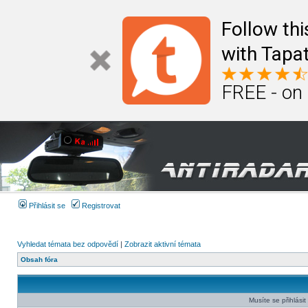
Follow th
with Tapat
FREE - on
Přihlásit se
Registrovat
Vyhledat témata bez odpovědí
|
Zobrazit aktivní témata
Obsah fóra
Musíte se přihlási