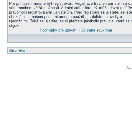
Pro přihlášení musíte být registrován. Registrace trvá jen pár vteřin a d
vám mnohem větší možnosti. Administrátor fóra též může dávat rozšíř
pravomoci registrovaným uživatelům. Před registrací se ujistěte, že jst
obeznámili s našimi podmínkami pro použití a s dalšími pravidly a
ujednáními. Také se ujistěte, že si přečtete jakákoliv pravidla, která se 
objeví.
Podmínky pro užívání
|
Ochrana soukromí
Obsah fóra
Čes