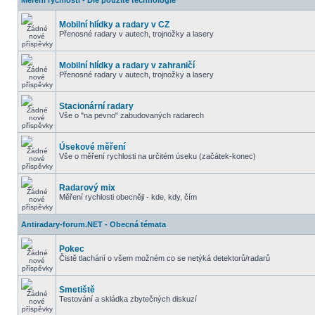
Měření rychlosti - Dle použité technologie
Mobilní hlídky a radary v CZ
Přenosné radary v autech, trojnožky a lasery
Mobilní hlídky a radary v zahraničí
Přenosné radary v autech, trojnožky a lasery
Stacionární radary
Vše o "na pevno" zabudovaných radarech
Úsekové měření
Vše o měření rychlosti na určitém úseku (začátek-konec)
Radarový mix
Měření rychlosti obecněji - kde, kdy, čím
Antiradary-forum.NET - Obecná témata
Pokec
Čistě tlachání o všem možném co se netýká detektorů/radarů
Smetiště
Testování a skládka zbytečných diskuzí