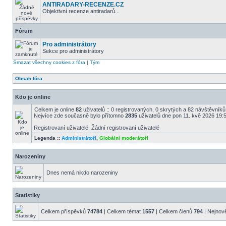
ANTIRADARY-RECENZE.CZ
Objektivní recenze antiradarů...
Fórum
Pro administrátory
Sekce pro administrátory
Smazat všechny cookies z fóra
|
Tým
Obsah fóra
Kdo je online
Celkem je online
82
uživatelů :: 0 registrovaných, 0 skrytých a 82 návštěvníků (
Nejvíce zde současně bylo přítomno
2835
uživatelů dne pon 11. kvě 2026 19:
Registrovaní uživatelé: Žádní registrovaní uživatelé
Legenda ::
Administrátoři
,
Globální moderátoři
Narozeniny
Dnes nemá nikdo narozeniny
Statistiky
Celkem příspěvků
74784
| Celkem témat
1557
| Celkem členů
794
| Nejnově