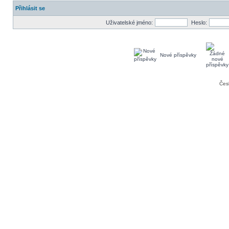
Přihlásit se
Uživatelské jméno:
Heslo:
Nové příspěvky
Čes