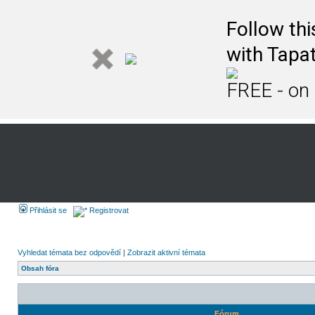
Follow th
with Tapat
FREE - on
Přihlásit se
Registrovat
Vyhledat témata bez odpovědí
|
Zobrazit aktivní témata
Obsah fóra
Fórum