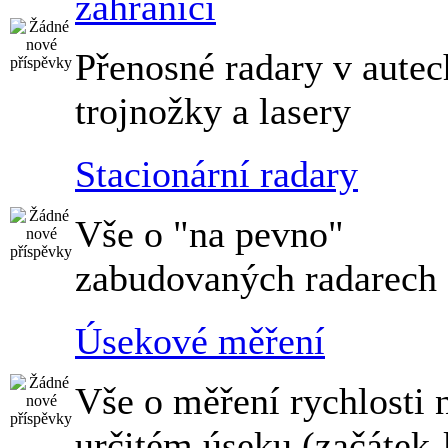
zahraničí
Přenosné radary v autec
trojnožky a lasery
Stacionární radary
Vše o "na pevno"
zabudovaných radarech
Úsekové měření
Vše o měření rychlosti 
určitém úseku (začátek