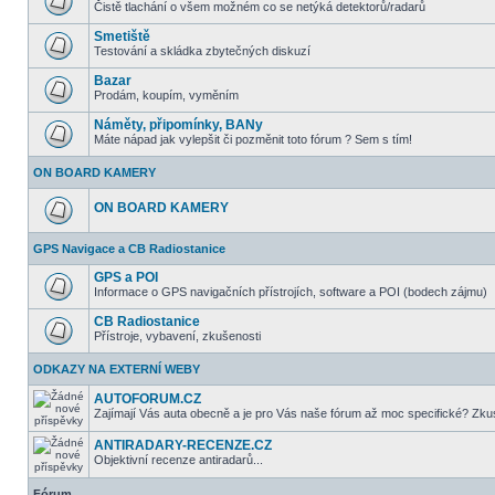
Čistě tlachání o všem možném co se netýká detektorů/radarů
Smetiště
Testování a skládka zbytečných diskuzí
Bazar
Prodám, koupím, vyměním
Náměty, připomínky, BANy
Máte nápad jak vylepšit či pozměnit toto fórum ? Sem s tím!
ON BOARD KAMERY
ON BOARD KAMERY
GPS Navigace a CB Radiostanice
GPS a POI
Informace o GPS navigačních přístrojích, software a POI (bodech zájmu)
CB Radiostanice
Přístroje, vybavení, zkušenosti
ODKAZY NA EXTERNÍ WEBY
AUTOFORUM.CZ
Zajímají Vás auta obecně a je pro Vás naše fórum až moc specifické? Zkus
ANTIRADARY-RECENZE.CZ
Objektivní recenze antiradarů...
Fórum