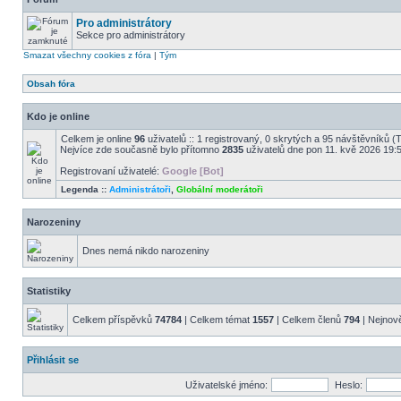
Pro administrátory
Sekce pro administrátory
Smazat všechny cookies z fóra
|
Tým
Obsah fóra
Kdo je online
Celkem je online
96
uživatelů :: 1 registrovaný, 0 skrytých a 95 návštěvníků (Ta
Nejvíce zde současně bylo přítomno
2835
uživatelů dne pon 11. kvě 2026 19:
Registrovaní uživatelé:
Google [Bot]
Legenda ::
Administrátoři
,
Globální moderátoři
Narozeniny
Dnes nemá nikdo narozeniny
Statistiky
Celkem příspěvků
74784
| Celkem témat
1557
| Celkem členů
794
| Nejnově
Přihlásit se
Uživatelské jméno:
Heslo: