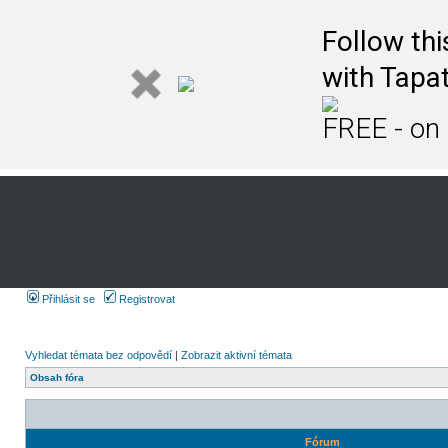
Follow th
with Tapat
FREE - on
Přihlásit se
Registrovat
Vyhledat témata bez odpovědí
|
Zobrazit aktivní témata
Obsah fóra
Fórum