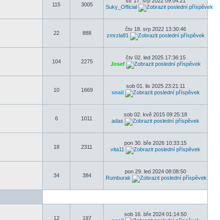
stř 17. srp 2022 09:04:21
115
3005
Suky_Official
čtv 18. srp 2022 13:30:46
22
888
zmrzla81
čtv 02. led 2025 17:36:15
104
2275
Josef
sob 01. lis 2025 23:21:11
10
1669
snail
sob 02. kvě 2015 09:25:18
6
1011
adas
pon 30. bře 2026 10:33:15
18
2311
vita11
pon 29. led 2024 08:08:50
34
384
Rumburak
sob 16. bře 2024 01:14:50
12
197