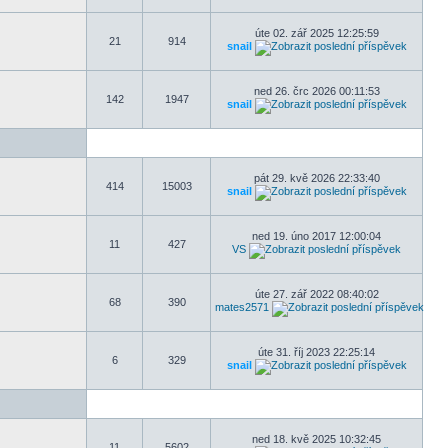
úte 02. zář 2025 12:25:59
21
914
snail
ned 26. črc 2026 00:11:53
142
1947
snail
pát 29. kvě 2026 22:33:40
414
15003
snail
ned 19. úno 2017 12:00:04
11
427
VS
úte 27. zář 2022 08:40:02
68
390
mates2571
úte 31. říj 2023 22:25:14
6
329
snail
ned 18. kvě 2025 10:32:45
11
5602