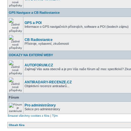
GPS Navigace a CB Radiostanice
GPS a POI
Informace o GPS navigačních přístrojích, software a POI (bodech zájmu)
CB Radiostanice
Přístroje, vybavení, zkušenosti
ODKAZY NA EXTERNÍ WEBY
AUTOFORUM.CZ
Zajímají Vás auta obecně a je pro Vás naše fórum až moc specifické? Zkus
ANTIRADARY-RECENZE.CZ
Objektivní recenze antiradarů...
Fórum
Pro administrátory
Sekce pro administrátory
Smazat všechny cookies z fóra
|
Tým
Obsah fóra