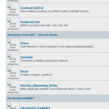
Úsekové měření
Vše o měření rychlosti na určitém úseku (začátek-konec)
Radarový mix
Měření rychlosti obecněji - kde, kdy, čím
Antiradary-forum.NET - Obecná témata
Pokec
Čistě tlachání o všem možném co se netýká detektorů/radarů
Smetiště
Testování a skládka zbytečných diskuzí
Bazar
Prodám, koupím, vyměním
Náměty, připomínky, BANy
Máte nápad jak vylepšit či pozměnit toto fórum ? Sem s tím!
ON BOARD KAMERY
ON BOARD KAMERY