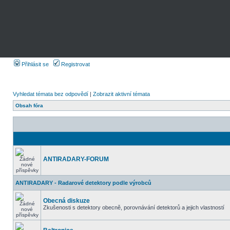
Přihlásit se
Registrovat
Vyhledat témata bez odpovědí
|
Zobrazit aktivní témata
Obsah fóra
ANTIRADARY-FORUM
ANTIRADARY - Radarové detektory podle výrobců
Obecná diskuze
Zkušenosti s detektory obecně, porovnávání detektorů a jejich vlastností