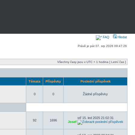
FAQ
Hledat
Právě je pát 07. srp 2026 09:47:26
Všechny časy jsou v UTC + 1 hodina [ Letní čas ]
Témata
Příspěvky
Poslední příspěvek
0
0
Žádné příspěvky
stř 15. led 2025 21:02:31
92
1696
Josef