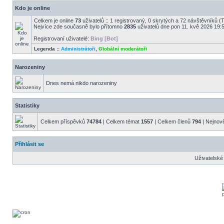
Kdo je online
Celkem je online
73
uživatelů :: 1 registrovaný, 0 skrytých a 72 návštěvníků (Ta
Nejvíce zde současně bylo přítomno
2835
uživatelů dne pon 11. kvě 2026 19:
Registrovaní uživatelé:
Bing [Bot]
Legenda ::
Administrátoři
,
Globální moderátoři
Narozeniny
Dnes nemá nikdo narozeniny
Statistiky
Celkem příspěvků
74784
| Celkem témat
1557
| Celkem členů
794
| Nejnově
Přihlásit se
Uživatelské