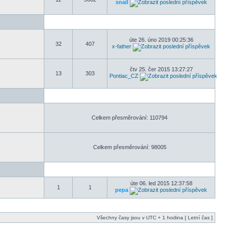
snail
úte 26. úno 2019 00:25:36
32
407
x-father
čtv 25. čer 2015 13:27:27
13
303
Pontiac_CZ
Celkem přesměrování: 110794
Celkem přesměrování: 98005
úte 06. led 2015 12:37:58
1
1
pepa
Všechny časy jsou v UTC + 1 hodina [ Letní čas ]