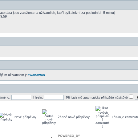
to data jsou založena na uživatelích, kteří byli aktivní za posledních 5 minut)
59:59
jším uživatelem je
twanawan
 jméno:
Heslo:
Přihlásit mě automaticky při každé návštěvě
Nové příspěvky
Žádné nové příspěvky
Fórum je zamknut
POWERED_BY