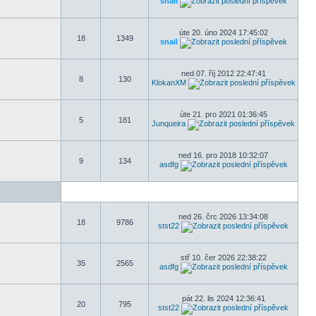
snail
úte 20. úno 2024 17:45:02
18
1349
snail
ned 07. říj 2012 22:47:41
8
130
KlokanXM
úte 21. pro 2021 01:36:45
5
181
Junqueira
ned 16. pro 2018 10:32:07
9
134
asdfg
ned 26. črc 2026 13:34:08
18
9786
stst22
stř 10. čer 2026 22:38:22
35
2565
asdfg
pát 22. lis 2024 12:36:41
20
795
stst22