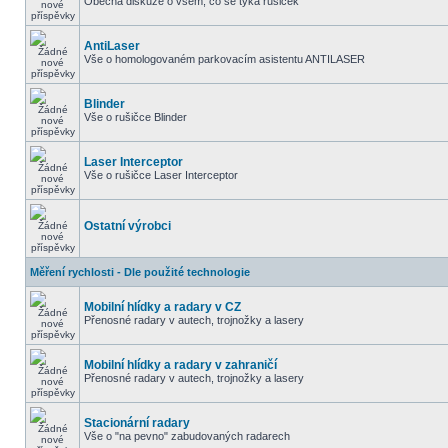
Obecná diskuze o všem, co se týká rušiček
AntiLaser
Vše o homologovaném parkovacím asistentu ANTILASER
Blinder
Vše o rušičce Blinder
Laser Interceptor
Vše o rušičce Laser Interceptor
Ostatní výrobci
Měření rychlosti - Dle použité technologie
Mobilní hlídky a radary v CZ
Přenosné radary v autech, trojnožky a lasery
Mobilní hlídky a radary v zahraničí
Přenosné radary v autech, trojnožky a lasery
Stacionární radary
Vše o "na pevno" zabudovaných radarech