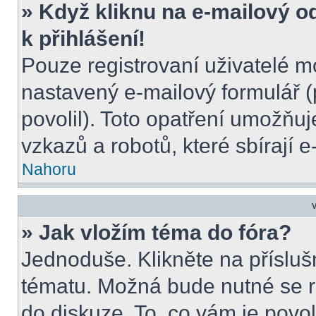
» Když kliknu na e-mailový o
k přihlášení!
Pouze registrovaní uživatelé m
nastavený e-mailový formulář (
povolil). Toto opatření umožňu
vzkazů a robotů, které sbírají 
Nahoru
V
» Jak vložím téma do fóra?
Jednoduše. Klikněte na přísluš
tématu. Možná bude nutné se re
do diskuze. To, co vám je povo