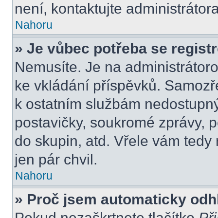
není, kontaktujte administráto
Nahoru
» Je vůbec potřeba se regist
Nemusíte. Je na administrátorovi
ke vkládání příspěvků. Samozře
k ostatním službám nedostupn
postavičky, soukromé zprávy, po
do skupin, atd. Vřele vám tedy
jen pár chvil.
Nahoru
» Proč jsem automaticky odh
Pokud nezaškrtnete tlačítko
Při