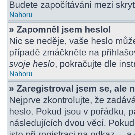
Budete započítáváni mezi skryt
Nahoru
» Zapomněl jsem heslo!
Nic se neděje, vaše heslo můž
případě zmáčkněte na přihlašov
svoje heslo
, pokračujte dle ins
Nahoru
» Zaregistroval jsem se, ale 
Nejprve zkontrolujte, že zadáv
heslo. Pokud jsou v pořádku, p
následujících dvou věcí. Poku
jste při registraci na odkaz
…a j