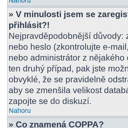
Nahoru
» V minulosti jsem se zaregi
přihlásit?!
Nejpravděpodobnější důvody: z
nebo heslo (zkontrolujte e-mail, 
nebo administrátor z nějakého 
ten druhý případ, pak jste možn
obvyklé, že se pravidelně odstra
aby se zmenšila velikost datab
zapojte se do diskuzí.
Nahoru
» Co znamená COPPA?