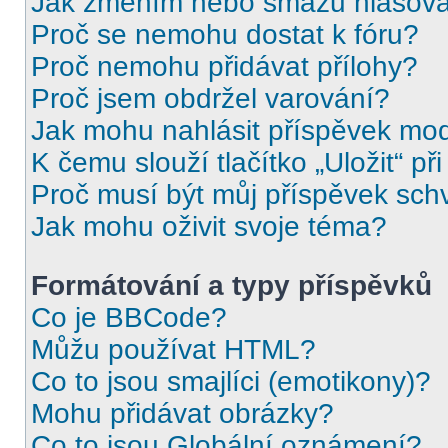
Jak změním nebo smažu hlasov
Proč se nemohu dostat k fóru?
Proč nemohu přidávat přílohy?
Proč jsem obdržel varování?
Jak mohu nahlásit příspěvek mo
K čemu slouží tlačítko „Uložit“ př
Proč musí být můj příspěvek sch
Jak mohu oživit svoje téma?
Formátování a typy příspěvků
Co je BBCode?
Můžu používat HTML?
Co to jsou smajlíci (emotikony)?
Mohu přidávat obrázky?
Co to jsou Globální oznámení?