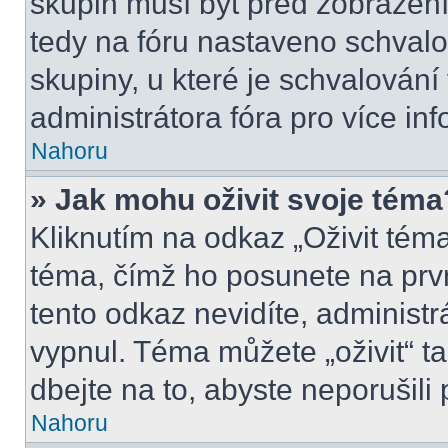
skupin musí být před zobrazen
tedy na fóru nastaveno schvalo
skupiny, u které je schvalován
administrátora fóra pro více inf
Nahoru
» Jak mohu oživit svoje téma
Kliknutím na odkaz „Oživit téma
téma, čímž ho posunete na prv
tento odkaz nevidíte, administ
vypnul. Téma můžete „oživit“ t
dbejte na to, abyste neporušili 
Nahoru