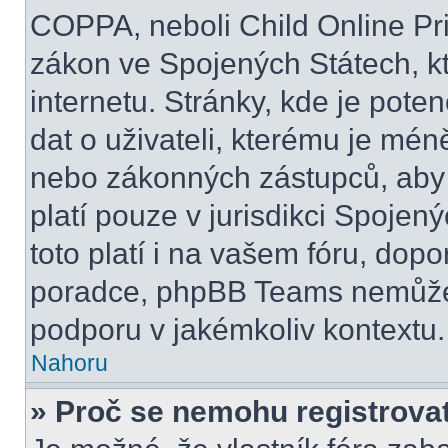
COPPA, neboli Child Online Pri
zákon ve Spojených Státech, kt
internetu. Stránky, kde je pot
dat o uživateli, kterému je mén
nebo zákonných zástupců, aby t
platí pouze v jurisdikci Spojenýc
toto platí i na vašem fóru, do
poradce, phpBB Teams nemůže
podporu v jakémkoliv kontextu.
Nahoru
» Proč se nemohu registrova