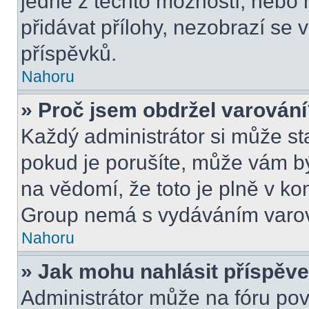
jedné z těchto možností, nebo 
přidávat přílohy, nezobrazí se 
příspěvků.
Nahoru
» Proč jsem obdržel varován
Každý administrátor si může sta
pokud je porušíte, může vám b
na vědomí, že toto je plně v k
Group nemá s vydáváním varov
Nahoru
» Jak mohu nahlásit příspě
Administrátor může na fóru pov