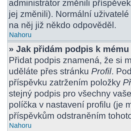
administrátor změnili příspěvek
jej změnili). Normální uživate
na něj již někdo odpověděl.
Nahoru
» Jak přidám podpis k mému
Přidat podpis znamená, že si mu
uděláte přes stránku
Profil
. Po
příspěvku zatržením položky
Př
stejný podpis pro všechny vaše
políčka v nastavení profilu (j
příspěvkům odstraněním tohoto 
Nahoru