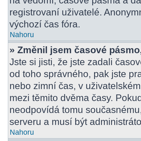
na vědomí, časové pásma a dal
registrovaní uživatelé. Anony
výchozí čas fóra.
Nahoru
» Změnil jsem časové pásmo, a
Jste si jisti, že jste zadali čas
od toho správného, pak jste pr
nebo zimní čas, v uživatelské
mezi těmito dvěma časy. Poku
neodpovídá tomu současnému, 
serveru a musí být administrát
Nahoru