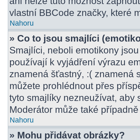
ani nelze tuto možnost zapnout
vlastní BBCode značky, které
Nahoru
» Co to jsou smajlíci (emotik
Smajlíci, neboli emotikony jsou
používají k vyjádření výrazu em
znamená šťastný, :( znamená s
můžete prohlédnout přes přísp
tyto smajlíky nezneužívat, aby 
Moderátor může také případně 
Nahoru
» Mohu přidávat obrázky?