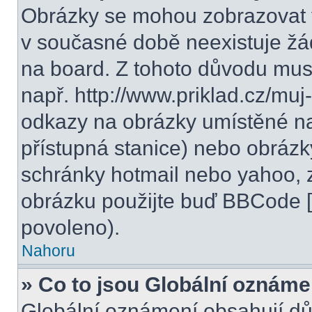
Obrázky se mohou zobrazovat v
v současné době neexistuje žá
na board. Z tohoto důvodu mus
např. http://www.priklad.cz/mu
odkazy na obrázky umístěné na
přístupná stanice) nebo obrázk
schránky hotmail nebo yahoo, 
obrázku použijte buď BBCode [i
povoleno).
Nahoru
» Co to jsou Globální oznáme
Globální oznámení obsahují důle