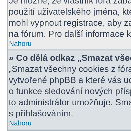
Je možné, že vlastník fóra zab
použití uživatelského jména, kter
mohl vypnout registrace, aby z
na fórum. Pro další informace k
Nahoru
» Co dělá odkaz „Smazat vše
„Smazat všechny cookies z fóra
vytvořené phpBB a které vás udr
o funkce sledování nových pří
to administrátor umožňuje. Sm
s přihlašováním.
Nahoru