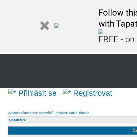
Follow th
with Tapat
FREE - on
Přihlásit se
Registrovat
Vyhledat témata bez odpovědí
|
Zobrazit aktivní témata
Obsah fóra
Ča