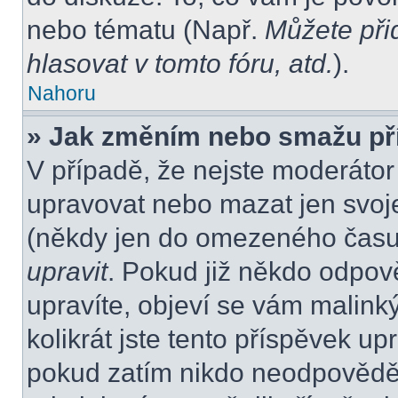
nebo tématu (Např.
Můžete při
hlasovat v tomto fóru, atd.
).
Nahoru
» Jak změním nebo smažu př
V případě, že nejste moderátor
upravovat nebo mazat jen svoje
(někdy jen do omezeného času p
upravit
. Pokud již někdo odpov
upravíte, objeví se vám malink
kolikrát jste tento příspěvek up
pokud zatím nikdo neodpovědě