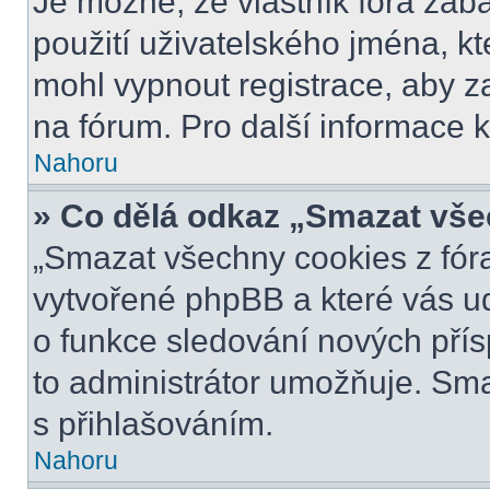
Je možné, že vlastník fóra zab
použití uživatelského jména, kter
mohl vypnout registrace, aby z
na fórum. Pro další informace k
Nahoru
» Co dělá odkaz „Smazat vše
„Smazat všechny cookies z fóra
vytvořené phpBB a které vás udr
o funkce sledování nových pří
to administrátor umožňuje. Sm
s přihlašováním.
Nahoru