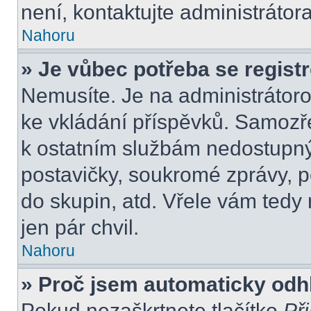
není, kontaktujte administráto
Nahoru
» Je vůbec potřeba se regist
Nemusíte. Je na administrátorovi
ke vkládání příspěvků. Samozře
k ostatním službám nedostupn
postavičky, soukromé zprávy, po
do skupin, atd. Vřele vám tedy
jen pár chvil.
Nahoru
» Proč jsem automaticky odh
Pokud nezaškrtnete tlačítko
Při