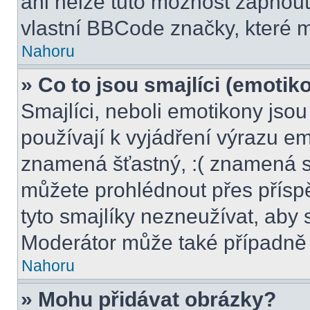
ani nelze tuto možnost zapnout
vlastní BBCode značky, které
Nahoru
» Co to jsou smajlíci (emotik
Smajlíci, neboli emotikony jsou
používají k vyjádření výrazu em
znamená šťastný, :( znamená s
můžete prohlédnout přes přísp
tyto smajlíky nezneužívat, aby 
Moderátor může také případně 
Nahoru
» Mohu přidávat obrázky?