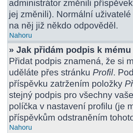
administrátor změnili příspěvek
jej změnili). Normální uživate
na něj již někdo odpověděl.
Nahoru
» Jak přidám podpis k mému
Přidat podpis znamená, že si mu
uděláte přes stránku
Profil
. Po
příspěvku zatržením položky
Př
stejný podpis pro všechny vaše
políčka v nastavení profilu (j
příspěvkům odstraněním tohoto 
Nahoru