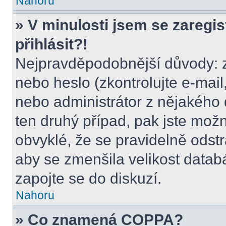
Nahoru
» V minulosti jsem se zaregi
přihlásit?!
Nejpravděpodobnější důvody: z
nebo heslo (zkontrolujte e-mail, 
nebo administrátor z nějakého 
ten druhý případ, pak jste možn
obvyklé, že se pravidelně odstra
aby se zmenšila velikost datab
zapojte se do diskuzí.
Nahoru
» Co znamená COPPA?