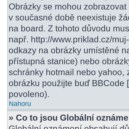
Obrázky se mohou zobrazovat v
v současné době neexistuje žá
na board. Z tohoto důvodu mus
např. http://www.priklad.cz/mu
odkazy na obrázky umístěné na
přístupná stanice) nebo obrázk
schránky hotmail nebo yahoo, 
obrázku použijte buď BBCode [i
povoleno).
Nahoru
» Co to jsou Globální oznáme
Globální oznámení obsahují důle