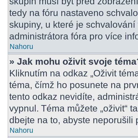
skupin musí být před zobrazen
tedy na fóru nastaveno schvalo
skupiny, u které je schvalován
administrátora fóra pro více inf
Nahoru
» Jak mohu oživit svoje téma
Kliknutím na odkaz „Oživit téma
téma, čímž ho posunete na prv
tento odkaz nevidíte, administ
vypnul. Téma můžete „oživit“ t
dbejte na to, abyste neporušili 
Nahoru