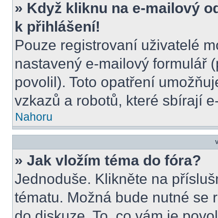
» Když kliknu na e-mailový o
k přihlášení!
Pouze registrovaní uživatelé m
nastavený e-mailový formulář (
povolil). Toto opatření umožňu
vzkazů a robotů, které sbírají 
Nahoru
V
» Jak vložím téma do fóra?
Jednoduše. Klikněte na přísluš
tématu. Možná bude nutné se re
do diskuze. To, co vám je povo