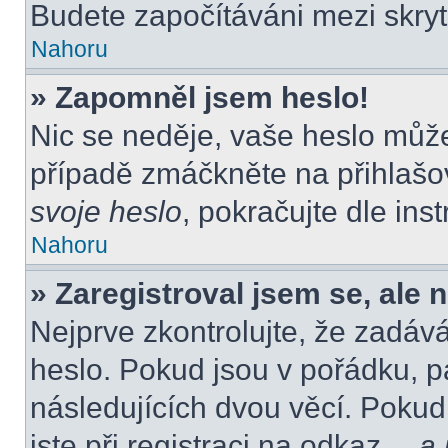
Budete započítáváni mezi skryt
Nahoru
» Zapomněl jsem heslo!
Nic se neděje, vaše heslo můž
případě zmáčkněte na přihlašov
svoje heslo
, pokračujte dle ins
Nahoru
» Zaregistroval jsem se, ale 
Nejprve zkontrolujte, že zadáv
heslo. Pokud jsou v pořádku, p
následujících dvou věcí. Poku
jste při registraci na odkaz
…a j