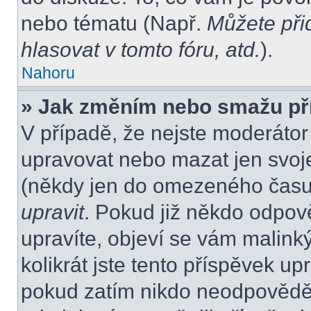
nebo tématu (Např.
Můžete při
hlasovat v tomto fóru, atd.
).
Nahoru
» Jak změním nebo smažu př
V případě, že nejste moderátor
upravovat nebo mazat jen svoje
(někdy jen do omezeného času p
upravit
. Pokud již někdo odpov
upravíte, objeví se vám malink
kolikrát jste tento příspěvek up
pokud zatím nikdo neodpovědě