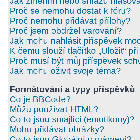
Jak změním nebo smažu hlasov
Proč se nemohu dostat k fóru?
Proč nemohu přidávat přílohy?
Proč jsem obdržel varování?
Jak mohu nahlásit příspěvek mo
K čemu slouží tlačítko „Uložit“ př
Proč musí být můj příspěvek sch
Jak mohu oživit svoje téma?
Formátování a typy příspěvků
Co je BBCode?
Můžu používat HTML?
Co to jsou smajlíci (emotikony)?
Mohu přidávat obrázky?
Co to jsou Globální oznámení?