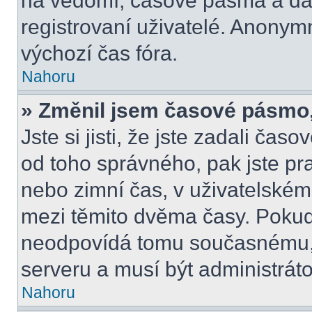
na vědomí, časové pásma a dal
registrovaní uživatelé. Anony
výchozí čas fóra.
Nahoru
» Změnil jsem časové pásmo, a
Jste si jisti, že jste zadali čas
od toho správného, pak jste pr
nebo zimní čas, v uživatelské
mezi těmito dvěma časy. Poku
neodpovídá tomu současnému, 
serveru a musí být administrát
Nahoru