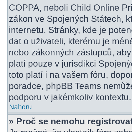
COPPA, neboli Child Online Pri
zákon ve Spojených Státech, kt
internetu. Stránky, kde je pot
dat o uživateli, kterému je mén
nebo zákonných zástupců, aby t
platí pouze v jurisdikci Spojenýc
toto platí i na vašem fóru, do
poradce, phpBB Teams nemůže
podporu v jakémkoliv kontextu.
Nahoru
» Proč se nemohu registrova