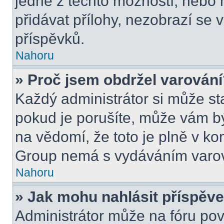
jedné z těchto možností, nebo 
přidávat přílohy, nezobrazí se 
příspěvků.
Nahoru
» Proč jsem obdržel varován
Každý administrátor si může sta
pokud je porušíte, může vám b
na vědomí, že toto je plně v k
Group nemá s vydáváním varov
Nahoru
» Jak mohu nahlásit příspě
Administrátor může na fóru pov