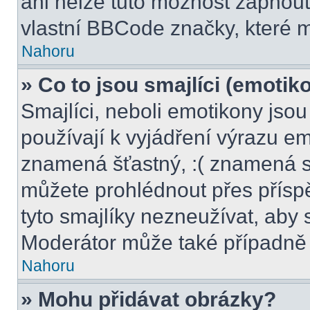
ani nelze tuto možnost zapnout
vlastní BBCode značky, které
Nahoru
» Co to jsou smajlíci (emotik
Smajlíci, neboli emotikony jsou
používají k vyjádření výrazu em
znamená šťastný, :( znamená s
můžete prohlédnout přes přísp
tyto smajlíky nezneužívat, aby 
Moderátor může také případně 
Nahoru
» Mohu přidávat obrázky?