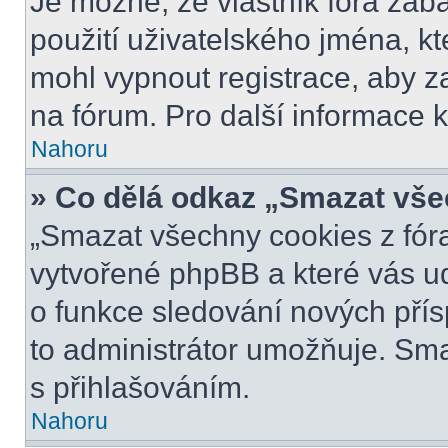
Je možné, že vlastník fóra zab
použití uživatelského jména, kter
mohl vypnout registrace, aby z
na fórum. Pro další informace k
Nahoru
» Co dělá odkaz „Smazat vše
„Smazat všechny cookies z fóra
vytvořené phpBB a které vás udr
o funkce sledování nových pří
to administrátor umožňuje. Sm
s přihlašováním.
Nahoru