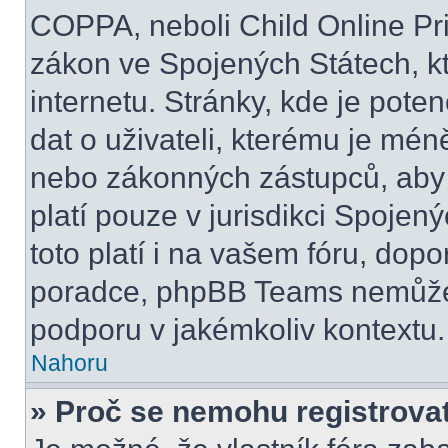
COPPA, neboli Child Online Pri
zákon ve Spojených Státech, kt
internetu. Stránky, kde je pot
dat o uživateli, kterému je mén
nebo zákonných zástupců, aby t
platí pouze v jurisdikci Spojenýc
toto platí i na vašem fóru, do
poradce, phpBB Teams nemůže
podporu v jakémkoliv kontextu.
Nahoru
» Proč se nemohu registrova