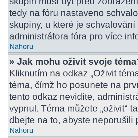
skupin musí být před zobrazen
tedy na fóru nastaveno schvalo
skupiny, u které je schvalován
administrátora fóra pro více inf
Nahoru
» Jak mohu oživit svoje téma
Kliknutím na odkaz „Oživit téma
téma, čímž ho posunete na prv
tento odkaz nevidíte, administ
vypnul. Téma můžete „oživit“ t
dbejte na to, abyste neporušili 
Nahoru