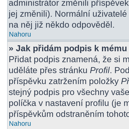
administrátor změnili příspěvek
jej změnili). Normální uživate
na něj již někdo odpověděl.
Nahoru
» Jak přidám podpis k mému
Přidat podpis znamená, že si mu
uděláte přes stránku
Profil
. Po
příspěvku zatržením položky
Př
stejný podpis pro všechny vaše
políčka v nastavení profilu (j
příspěvkům odstraněním tohoto 
Nahoru