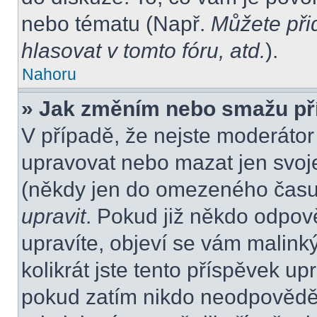
nebo tématu (Např.
Můžete při
hlasovat v tomto fóru, atd.
).
Nahoru
» Jak změním nebo smažu př
V případě, že nejste moderátor
upravovat nebo mazat jen svoje
(někdy jen do omezeného času p
upravit
. Pokud již někdo odpov
upravíte, objeví se vám malink
kolikrát jste tento příspěvek up
pokud zatím nikdo neodpovědě