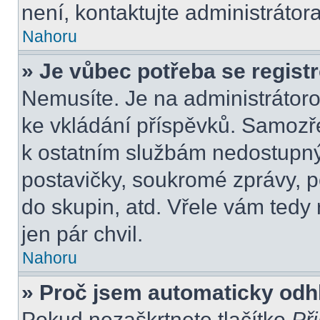
není, kontaktujte administráto
Nahoru
» Je vůbec potřeba se regist
Nemusíte. Je na administrátorovi
ke vkládání příspěvků. Samozře
k ostatním službám nedostupn
postavičky, soukromé zprávy, po
do skupin, atd. Vřele vám tedy
jen pár chvil.
Nahoru
» Proč jsem automaticky odh
Pokud nezaškrtnete tlačítko
Při