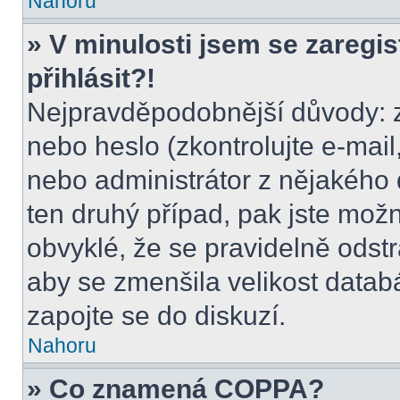
Nahoru
» V minulosti jsem se zaregi
přihlásit?!
Nejpravděpodobnější důvody: z
nebo heslo (zkontrolujte e-mail, 
nebo administrátor z nějakého 
ten druhý případ, pak jste možn
obvyklé, že se pravidelně odstra
aby se zmenšila velikost datab
zapojte se do diskuzí.
Nahoru
» Co znamená COPPA?