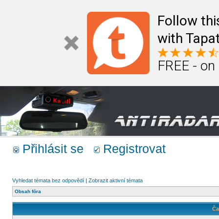
Follow th
with Tapat
FREE - on
Přihlásit se
Registrovat
Vyhledat témata bez odpovědí
|
Zobrazit aktivní témata
Obsah fóra
Ča