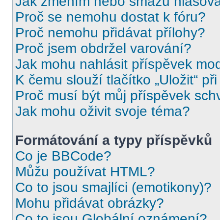
Jak změním nebo smažu hlasov
Proč se nemohu dostat k fóru?
Proč nemohu přidávat přílohy?
Proč jsem obdržel varování?
Jak mohu nahlásit příspěvek mo
K čemu slouží tlačítko „Uložit“ př
Proč musí být můj příspěvek sch
Jak mohu oživit svoje téma?
Formátování a typy příspěvků
Co je BBCode?
Můžu používat HTML?
Co to jsou smajlíci (emotikony)?
Mohu přidávat obrázky?
Co to jsou Globální oznámení?