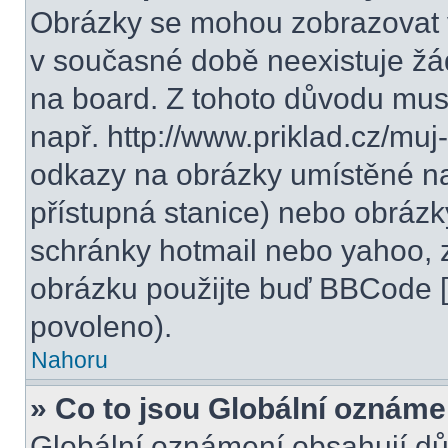
Obrázky se mohou zobrazovat v
v současné době neexistuje žá
na board. Z tohoto důvodu mus
např. http://www.priklad.cz/mu
odkazy na obrázky umístěné na
přístupná stanice) nebo obrázk
schránky hotmail nebo yahoo, 
obrázku použijte buď BBCode [i
povoleno).
Nahoru
» Co to jsou Globální oznáme
Globální oznámení obsahují důle