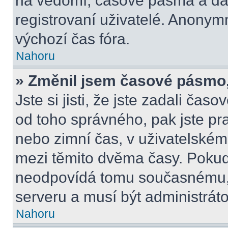
na vědomí, časové pásma a dal
registrovaní uživatelé. Anony
výchozí čas fóra.
Nahoru
» Změnil jsem časové pásmo, a
Jste si jisti, že jste zadali čas
od toho správného, pak jste pr
nebo zimní čas, v uživatelské
mezi těmito dvěma časy. Poku
neodpovídá tomu současnému, 
serveru a musí být administrát
Nahoru