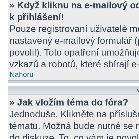
» Když kliknu na e-mailový o
k přihlášení!
Pouze registrovaní uživatelé m
nastavený e-mailový formulář (
povolil). Toto opatření umožňu
vzkazů a robotů, které sbírají 
Nahoru
V
» Jak vložím téma do fóra?
Jednoduše. Klikněte na přísluš
tématu. Možná bude nutné se re
do diskuze. To, co vám je povo