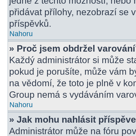
jedné z těchto možností, nebo 
přidávat přílohy, nezobrazí se 
příspěvků.
Nahoru
» Proč jsem obdržel varován
Každý administrátor si může sta
pokud je porušíte, může vám b
na vědomí, že toto je plně v k
Group nemá s vydáváním varov
Nahoru
» Jak mohu nahlásit příspě
Administrátor může na fóru pov