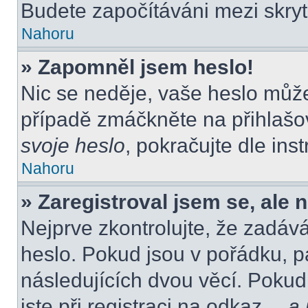
Budete započítáváni mezi skryt
Nahoru
» Zapomněl jsem heslo!
Nic se neděje, vaše heslo můž
případě zmáčkněte na přihlašov
svoje heslo
, pokračujte dle ins
Nahoru
» Zaregistroval jsem se, ale 
Nejprve zkontrolujte, že zadáv
heslo. Pokud jsou v pořádku, p
následujících dvou věcí. Poku
jste při registraci na odkaz
…a j