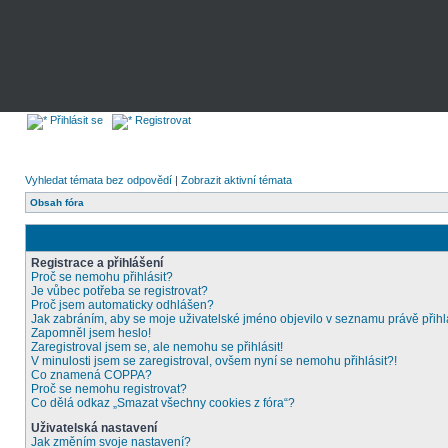
Přihlásit se
Registrovat
Vyhledat témata bez odpovědí
|
Zobrazit aktivní témata
Obsah fóra
Registrace a přihlášení
Proč se nemohu přihlásit?
Je vůbec potřeba se registrovat?
Proč jsem automaticky odhlášen?
Jak zabráním, aby se moje uživatelské jméno objevilo v seznamu právě přih
Zapomněl jsem heslo!
Zaregistroval jsem se, ale nemohu se přihlásit!
V minulosti jsem se zaregistroval, ovšem nyní se nemohu přihlásit?!
Co znamená COPPA?
Proč se nemohu registrovat?
Co dělá odkaz „Smazat všechny cookies z fóra“?
Uživatelská nastavení
Jak změním svoje nastavení?