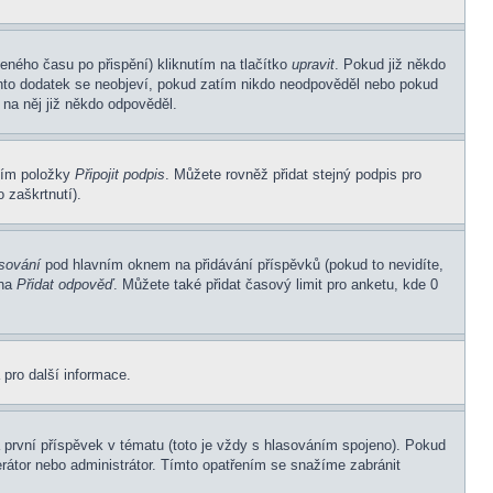
eného času po přispění) kliknutím na tlačítko
upravit
. Pokud již někdo
Tento dodatek se neobjeví, pokud zatím nikdo neodpověděl nebo pokud
 na něj již někdo odpověděl.
ním položky
Připojit podpis
. Můžete rovněž přidat stejný podpis pro
 zaškrtnutí).
asování
pod hlavním oknem na přidávání příspěvků (pokud to nevidíte,
 na
Přidat odpověď
. Můžete také přidat časový limit pro anketu, kde 0
 pro další informace.
první příspěvek v tématu (toto je vždy s hlasováním spojeno). Pokud
rátor nebo administrátor. Tímto opatřením se snažíme zabránit