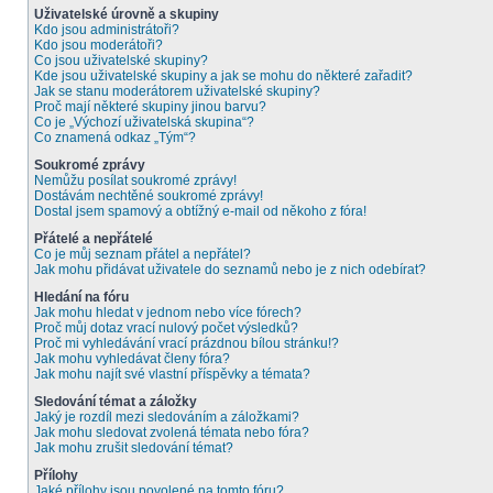
Uživatelské úrovně a skupiny
Kdo jsou administrátoři?
Kdo jsou moderátoři?
Co jsou uživatelské skupiny?
Kde jsou uživatelské skupiny a jak se mohu do některé zařadit?
Jak se stanu moderátorem uživatelské skupiny?
Proč mají některé skupiny jinou barvu?
Co je „Výchozí uživatelská skupina“?
Co znamená odkaz „Tým“?
Soukromé zprávy
Nemůžu posílat soukromé zprávy!
Dostávám nechtěné soukromé zprávy!
Dostal jsem spamový a obtížný e-mail od někoho z fóra!
Přátelé a nepřátelé
Co je můj seznam přátel a nepřátel?
Jak mohu přidávat uživatele do seznamů nebo je z nich odebírat?
Hledání na fóru
Jak mohu hledat v jednom nebo více fórech?
Proč můj dotaz vrací nulový počet výsledků?
Proč mi vyhledávání vrací prázdnou bílou stránku!?
Jak mohu vyhledávat členy fóra?
Jak mohu najít své vlastní příspěvky a témata?
Sledování témat a záložky
Jaký je rozdíl mezi sledováním a záložkami?
Jak mohu sledovat zvolená témata nebo fóra?
Jak mohu zrušit sledování témat?
Přílohy
Jaké přílohy jsou povolené na tomto fóru?