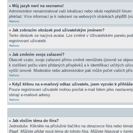
» Můj jazyk není na seznamu!
Administrátor nenainstaloval vaši lokalizaci nebo nikdo nepřeložil fór
překlad. Více informací je k nalezení na webových stránkách phpBB (viz
Nahoru
» Jak zobrazím obrázek pod uživatelským jménem?
Tento obrázek se nazývá avatar. Lze změnit v Uživatelském panelu pod 
registrovaní uživatelé.
Nahoru
» Jak změním svoje zařazení?
Obecně vzato, svoje zařazení přímo změnit nemůžete (úrovně se objevu
k rozlišení počtu vámi přidaných příspěvků a k identifikaci určitých už
vyšší úrovně. Moderátor nebo administrátor pak může počet vašich přís
Nahoru
» Když kliknu na e-mailový odkaz uživatele, jsem vyzván k přihláše
Pouze registrovaní uživatelé mohou posílat e-mail lidem přes nastavený
sbírají e-mailové adresy.
Nahoru
» Jak vložím téma do fóra?
Jednoduše. Klikněte na příslušné tlačítko na obrazovce fóra nebo témat
(Např.
Můžete přidat nová téma do tohoto fóra, Můžete hlasovat v tomto 