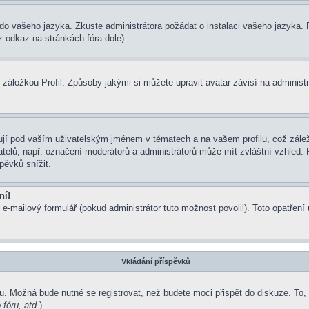
um do vašeho jazyka. Zkuste administrátora požádat o instalaci vašeho jazyka
 odkaz na stránkách fóra dole).
záložkou Profil. Způsoby jakými si můžete upravit avatar závisí na administ
jí pod vaším uživatelským jménem v tématech a na vašem profilu, což zálež
ivatelů, např. označení moderátorů a administrátorů může mít zvláštní vzhled
pěvků snížit.
ní!
 e-mailový formulář (pokud administrátor tuto možnost povolil). Toto opatře
Vkládání příspěvků
u. Možná bude nutné se registrovat, než budete moci přispět do diskuze. To,
fóru, atd.
).