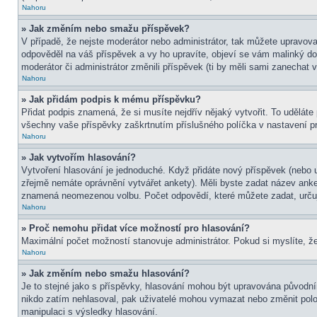
Nahoru
» Jak změním nebo smažu příspěvek?
V případě, že nejste moderátor nebo administrátor, tak můžete upravov
odpověděl na váš příspěvek a vy ho upravíte, objeví se vám malinký dod
moderátor či administrátor změnili příspěvek (ti by měli sami zanechat
Nahoru
» Jak přidám podpis k mému příspěvku?
Přidat podpis znamená, že si musíte nejdřív nějaký vytvořit. To uděláte
všechny vaše příspěvky zaškrtnutím příslušného políčka v nastavení pr
Nahoru
» Jak vytvořím hlasování?
Vytvoření hlasování je jednoduché. Když přidáte nový příspěvek (nebo u
zřejmě nemáte oprávnění vytvářet ankety). Měli byste zadat název ank
znamená neomezenou volbu. Počet odpovědí, které můžete zadat, určuj
Nahoru
» Proč nemohu přidat více možností pro hlasování?
Maximální počet možností stanovuje administrátor. Pokud si myslíte, že
Nahoru
» Jak změním nebo smažu hlasování?
Je to stejné jako s příspěvky, hlasování mohou být upravována původní
nikdo zatím nehlasoval, pak uživatelé mohou vymazat nebo změnit polož
manipulaci s výsledky hlasování.