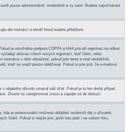
s uvidí pouze administrátoři, moderátoři a vy sami. Budete započítáváni
ujte dle instrukcí a téměř ihned budete přihlášeni.
Pokud je umožněna podpora COPPA a klikli jste při registraci na odkaz
 vyžadují aktivaci všech nových registrací, buď Vámi, nebo
jte instrukce v něm obsažené, pokud jste tento e-mail neobdrželi,
elů, kteří se snaží pouze obtěžovat. Pokud si jste jisti, že e-mailová
tor z nějakého důvodu smazal váš účet. Pokud je to ten druhý případ,
báze. Zkuste se zaregistrovat znovu a zapojte se do diskuzí.
, kde je potencionální možnost ukládání osobních dat o uživateli,
 Států. Pokud si nejste jisti, jestli toto platí i na vašem fóru,