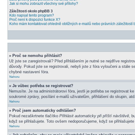
Jak si mohu zobrazit všechny své přílohy?
Záležitosti okolo phpBB 3
Kdo napsal tento program?
Proč není k dispozici funkce X?
Koho mám kontaktovat ohledně obtížných e-mailů nebo právních záležitostí
» Proč se nemohu přihlásit?
Už jste se zaregistrovali? Před přihlášením je nutné se nejdříve regist
důvody. Pokud jste se registrovali, nebyli jste z fóra vyloučeni a stál
chybné nastavení fóra.
Nahoru
» Je vůbec potřeba se registrovat?
Nemusíte. Je na administrátorovi fóra, jestli je potřeba se registrova
soukromé zprávy, posílání e-mailů uživatelům, přihlášení do skupin, atd.
Nahoru
» Proč jsem automaticky odhlášen?
Pokud nezaškrtnete tlačítko
Přihlásit automaticky při příští návštěvě
, b
když se přihlašujete. Toto ovšem nedoporučujeme, když se přihlašujete z
Nahoru