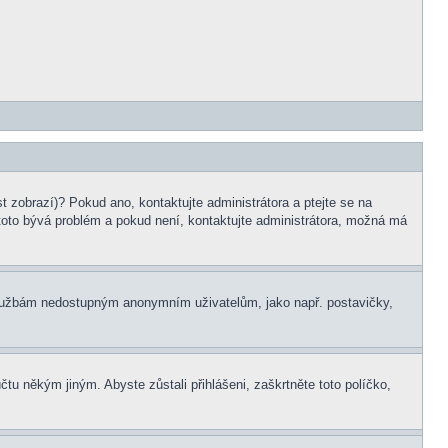
t zobrazí)? Pokud ano, kontaktujte administrátora a ptejte se na
le toto bývá problém a pokud není, kontaktujte administrátora, možná má
m službám nedostupným anonymním uživatelům, jako např. postavičky,
čtu někým jiným. Abyste zůstali přihlášeni, zaškrtněte toto políčko,