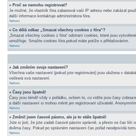
» Proč se nemohu registrovat?
Je možné, že vlastník fóra zabanoval vaši IP adresu nebo zakázal použit
další informace kontaktuje administrátora fóra.
Nahoru
» Co dělá odkaz „Smazat všechny cookies z fóra“?
„Smazat všechny cookies z fóra“ odstraní cookies, které jsou vytvořené
umožňuje. Smažte cookies fóra pokud máte potíže s přihlašováním.
Nahoru
» Jak změním svoje nastavení?
Všechna vaše nastavení (pokud jste registrováni) jsou uložena v datab
veškerá svá nastavení.
Nahoru
» Časy jsou špatně!
Časy jsou téměř vždy v pořádku, ovšem to, co vidíte jsou časy zobraz
a další nastavení si mohou měnit jen registrovaní uživatelé. Anonymní
Nahoru
» Změnil jsem časové pásmo, ale je to stále špatně!
Jste si jisti, že jste zadali časové pásmo správně, a přesto se čas liš
dvěma časy. Pokud po správném nastavení čas pořád neodpovídá tomu 
Nahoru