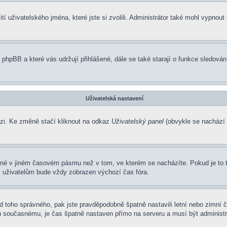
í uživatelského jména, které jste si zvolili. Administrátor také mohl vypnout
 phpBB a které vás udržují přihlášené, dále se také starají o funkce sledová
Uživatelská nastavení
ázi. Ke změně stačí kliknout na odkaz
Uživatelský panel
(obvykle se nachází 
ené v jiném časovém pásmu než v tom, ve kterém se nacházíte. Pokud je to 
m uživatelům bude vždy zobrazen výchozí čas fóra.
í od toho správného, pak jste pravděpodobně špatně nastavili letní nebo zimn
současnému, je čas špatně nastaven přímo na serveru a musí být administr