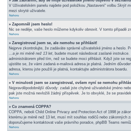
» Jak zabráním, aby se moje uživatelské jméno objevilo v seznamu
V Uživatelském panelu najdete pod položkou „Nastavení“ volbu
Skrýt mo
mezi skryté uživatele.
Nahoru
» Zapomněl jsem heslo!
Nic se neděje, vaše heslo můžeme kdykoliv obnovit. V tomto případě z
Nahoru
» Zaregistroval jsem se, ale nemohu se přihlásit!
Nejprve zkontrolujte, že zadáváte správné uživatelské jméno a heslo. P
…a je mi méně než 13 let
, budete muset následovat zaslané instrukce. 
administrátorem před tím, než se budete moci přihlásit. Když jste se re
ujistěte se, že vámi zadaná e-mailová adresa je platná. Jedním důvod
adresa, kterou jste použili je platná, kontaktujte administrátora boardu.
Nahoru
» V minulosti jsem se zaregistroval, ovšem nyní se nemohu přihlás
Nejpravděpodobnější důvody: zadali jste chybné uživatelské jméno nebo h
pak jste možná nevložili žádný příspěvek. Je to obvyklé, že se pravideln
Nahoru
» Co znamená COPPA?
COPPA, neboli Child Online Privacy and Protection Act of 1998 je zákon
kterému je méně než 13 let, musí mít souhlas rodičů nebo zákonných zástu
doporučujeme kontaktovat vaše právního poradce, phpBB Teams nemůže
Nahoru