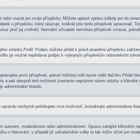
at nebo mazat jen svoje příspěvky. Můžete upravit zprávu (někdy jen do omez
atek u příspěvku, který ukazuje, kolikrát jste tento příspěvek upravovali. 
 vzkaz proč jej změnili). Normální uživatelé nemohou příspěvek smazat, pokud
 přes stránku
Profil
. Podpis můžete přidat k právě psanému příspěvku zatrže
ofilu (je možné nepřidávat podpis k vybraným příspěvkům odstraněním tohoto
pravujete první příspěvek, pokud můžete) měli byste vidět tlačítko
Přidat hl
ety a pak alespoň dvě možnosti (nastavte napsáním název otázky a klikněte
e administrátor boardu.
 opravdu nezbytně potřebujete více možností, kontaktujte administrátora fóra
m autorem, moderátorem nebo administrátorem. Úpravu zahájíte kliknutím na 
ku v hlasování, v případě již uskutečněné volby to tak může učinit jen mode