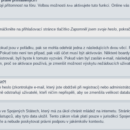
 právě přihlášených?
ji přítomnost na fóru
. Volbou možnosti
aktivujete tuto funkci. Online vá
Ano
máčkněte na přihlašovací stránce tlačítko
Zapomněl jsem svoje heslo
, pokrač
okud jsou v pořádku, pak se mohla odehrát jedna z následujících dvou věcí. 
Pokud toto není ten případ, pak váš účet musí být aktivován. Některé boardy
gistrovali, byli byste k tomuto vyzváni. Pokud vám byl zaslán e-mail, následu
em, proč se aktivace používá, je zmenšit možnost výskytu
nežádoucích
uživat
it?!
eslo (zkontrolujte e-mail, který jste obdrželi při registraci) nebo administrá
ě odstraňují uživatelé, kteří ničím nepřispěli, aby se zmenšila velikost data
 ve Spojených Státech, který má za úkol chránit mládež na internetu. Stránky
pců, aby tyto data uložil. Tento zákon však platí pouze v jurisdikci Spojených
 a nebude poskytovat právni podporu v jakémkoliv kontextu.