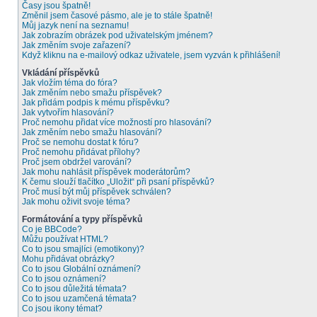
Časy jsou špatně!
Změnil jsem časové pásmo, ale je to stále špatně!
Můj jazyk není na seznamu!
Jak zobrazím obrázek pod uživatelským jménem?
Jak změním svoje zařazení?
Když kliknu na e-mailový odkaz uživatele, jsem vyzván k přihlášení!
Vkládání příspěvků
Jak vložím téma do fóra?
Jak změním nebo smažu příspěvek?
Jak přidám podpis k mému příspěvku?
Jak vytvořím hlasování?
Proč nemohu přidat více možností pro hlasování?
Jak změním nebo smažu hlasování?
Proč se nemohu dostat k fóru?
Proč nemohu přidávat přílohy?
Proč jsem obdržel varování?
Jak mohu nahlásit příspěvek moderátorům?
K čemu slouží tlačítko „Uložit“ při psaní příspěvků?
Proč musí být můj příspěvek schválen?
Jak mohu oživit svoje téma?
Formátování a typy příspěvků
Co je BBCode?
Můžu používat HTML?
Co to jsou smajlíci (emotikony)?
Mohu přidávat obrázky?
Co to jsou Globální oznámení?
Co to jsou oznámení?
Co to jsou důležitá témata?
Co to jsou uzamčená témata?
Co jsou ikony témat?