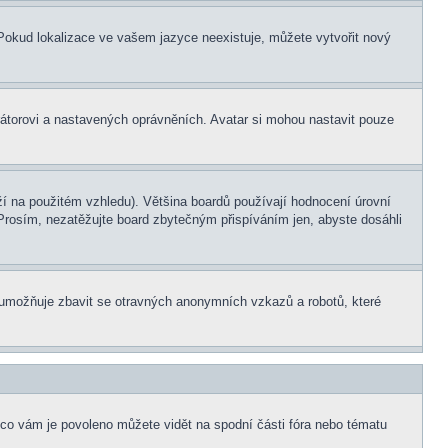
. Pokud lokalizace ve vašem jazyce neexistuje, můžete vytvořit nový
rátorovi a nastavených oprávněních. Avatar si mohou nastavit pouze
í na použitém vzhledu). Většina boardů používají hodnocení úrovní
. Prosím, nezatěžujte board zbytečným přispíváním jen, abyste dosáhli
ní umožňuje zbavit se otravných anonymních vzkazů a robotů, které
 co vám je povoleno můžete vidět na spodní části fóra nebo tématu