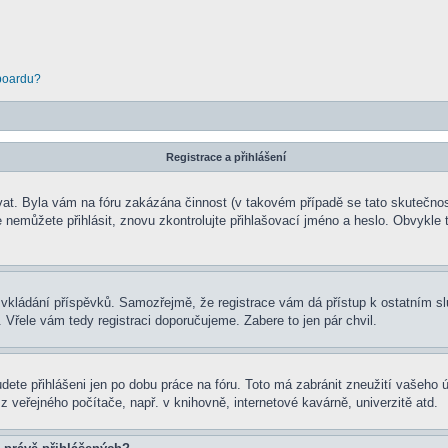
 boardu?
Registrace a přihlášení
rovat. Byla vám na fóru zakázána činnost (v takovém případě se tato skutečnos
e se nemůžete přihlásit, znovu zkontrolujte přihlašovací jméno a heslo. Obvyk
t ke vkládání příspěvků. Samozřejmě, že registrace vám dá přístup k ostatní
 Vřele vám tedy registraci doporučujeme. Zabere to jen pár chvil.
udete přihlášeni jen po dobu práce na fóru. Toto má zabránit zneužití vašeho ú
 veřejného počítače, např. v knihovně, internetové kavárně, univerzitě atd.