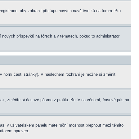
 registrace, aby zabranil přístupu nových návštěvníků na fórum. Pro
ní nových příspěvků na fórech a v tématech, pokud to administrátor
v horní části stránky). V následném rozhraní je možné si změnit
tak, změňte si časové pásmo v profilu. Berte na vědomí, časové pásma
í čas, v uživatelském panelu máte ruční možnost přepnout mezi těmito
átorem opraven.